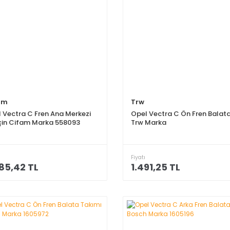
am
Trw
 Vectra C Fren Ana Merkezi
Opel Vectra C Ön Fren Balata
için Cifam Marka 558093
Trw Marka
Fiyatı
85,42 TL
1.491,25 TL