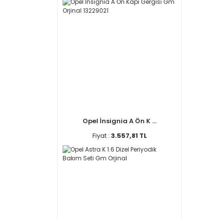
Opel İnsignia A Ön K ...
Fiyat :
3.557,81 TL