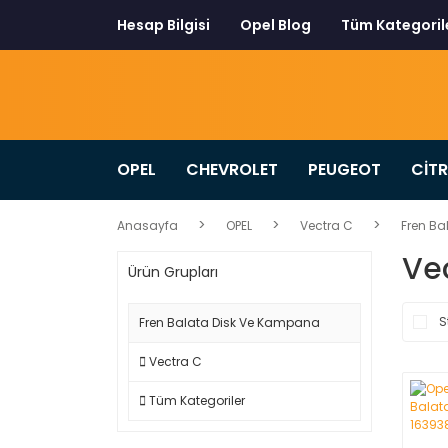
Hesap Bilgisi
Opel Blog
Tüm Kategoril
OPEL
CHEVROLET
PEUGEOT
CİT
Anasayfa
OPEL
Vectra C
Fren Ba
Ve
Ürün Grupları
S
Fren Balata Disk Ve Kampana
Vectra C
Tüm Kategoriler