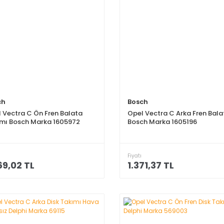
ch
Bosch
 Vectra C Ön Fren Balata
Opel Vectra C Arka Fren Bala
mı Bosch Marka 1605972
Bosch Marka 1605196
Fiyatı
69,02 TL
1.371,37 TL