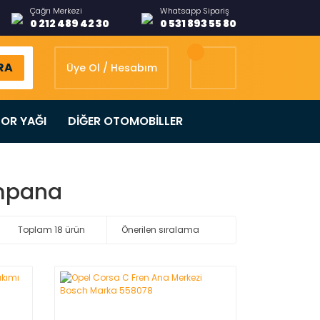
Çağrı Merkezi
Whatsapp Sipariş
0 212 489 42 30
0 531 893 55 80
RA
Üye Ol / Hesabım
OR YAĞI
DİĞER OTOMOBİLLER
ampana
Toplam 18 ürün