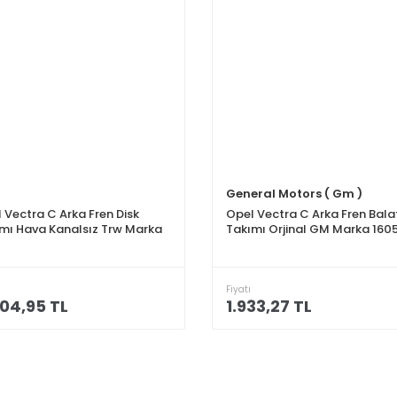
General Motors ( Gm )
 Vectra C Arka Fren Disk
Opel Vectra C Arka Fren Bala
mı Hava Kanalsız Trw Marka
Takımı Orjinal GM Marka 160
Fiyatı
04,95 TL
1.933,27 TL