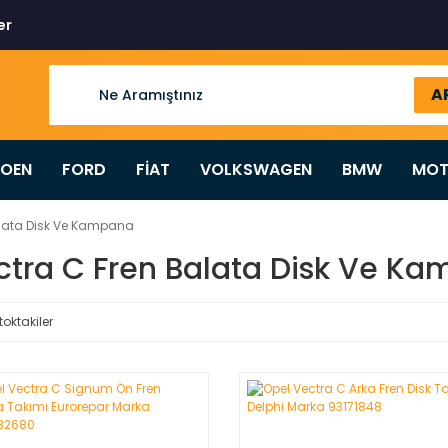
er
A
ROEN
FORD
FİAT
VOLKSWAGEN
BMW
MOT
lata Disk Ve Kampana
ctra C Fren Balata Disk Ve K
toktakiler