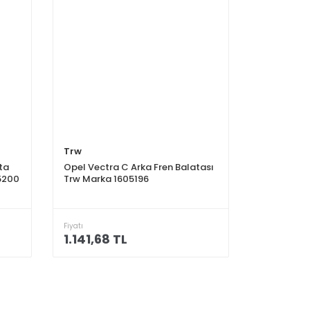
Trw
ta
Opel Vectra C Arka Fren Balatası
5200
Trw Marka 1605196
Fiyatı
1.141,68 TL