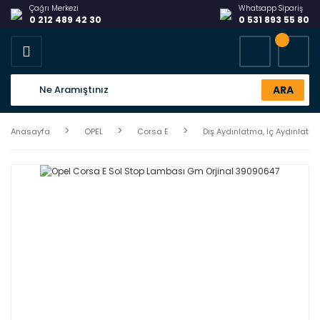
Çağrı Merkezi
Whatsapp Sipariş
0 212 489 42 30
0 531 893 55 80
ARA
Anasayfa
OPEL
Corsa E
Dış Aydınlatma, İç Aydınlatm