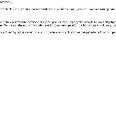
leşmeyi,
 ortamda kullanılmak üzere hazırlanan yazılım, ses, görüntü ve benzeri gayri
rinden elektronik ortamda siparişini verdiği aşağıda nitelikleri ve satış fiyat
i Sözleşmelere Dair Yönetmelik hükümleri gereğince tarafların hak ve yükü
İlan edilen fiyatlar ve vaatler güncelleme yapılana ve değiştirilene kadar geçerl