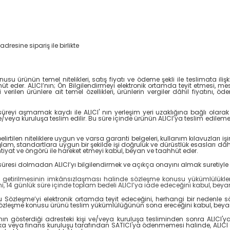
dresine sipariş ile birlikte
usu ürünün temel nitelikleri, satış fiyatı ve ödeme şekli ile teslimata ilişk
üt eder. ALICI’nın; Ön Bilgilendirmeyi elektronik ortamda teyit etmesi, m
verilen ürünlere ait temel özellikleri, ürünlerin vergiler dâhil fiyatını, 
yi aşmamak kaydı ile ALICI' nın yerleşim yeri uzaklığına bağlı olarak int
i ve/veya kuruluşa teslim edilir. Bu süre içinde ürünün ALICI’ya teslim edi
irtilen niteliklere uygun ve varsa garanti belgeleri, kullanım kılavuzları işin
am, standartlara uygun bir şekilde işi doğruluk ve dürüstlük esasları dâhil
 ihtiyat ve öngörü ile hareket etmeyi kabul, beyan ve taahhüt eder.
 dolmadan ALICI’yı bilgilendirmek ve açıkça onayını almak suretiyle eşit ka
e getirilmesinin imkânsızlaşması halinde sözleşme konusu yükümlülükler
ğini, 14 günlük süre içinde toplam bedeli ALICI’ya iade edeceğini kabul, bey
bu Sözleşme’yi elektronik ortamda teyit edeceğini, herhangi bir neden
n sözleşme konusu ürünü teslim yükümlülüğünün sona ereceğini kabul, beya
 gösterdiği adresteki kişi ve/veya kuruluşa tesliminden sonra ALICI'ya ai
a veya finans kuruluşu tarafından SATICI'ya ödenmemesi halinde, ALICI 