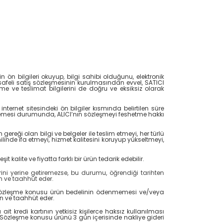
in ön bilgileri okuyup, bilgi sahibi olduğunu, elektronik
esafeli satış sözleşmesinin kurulmasından evvel, SATICI
ödeme ve teslimat bilgilerini de doğru ve eksiksiz olarak
ernet sitesindeki ön bilgiler kısmında belirtilen süre
lememesi durumunda, ALICI’nın sözleşmeyi feshetme hakkı
 gereği olan bilgi ve belgeler ile teslim etmeyi, her türlü
inde ifa etmeyi, hizmet kalitesini koruyup yükseltmeyi,
lite ve fiyatta farklı bir ürün tedarik edebilir.
ini yerine getiremezse, bu durumu, öğrendiği tarihten
an ve taahhüt eder.
le sözleşme konusu ürün bedelinin ödenmemesi ve/veya
n ve taahhüt eder.
t kredi kartının yetkisiz kişilerce haksız kullanılması
Sözleşme konusu ürünü 3 gün içerisinde nakliye gideri