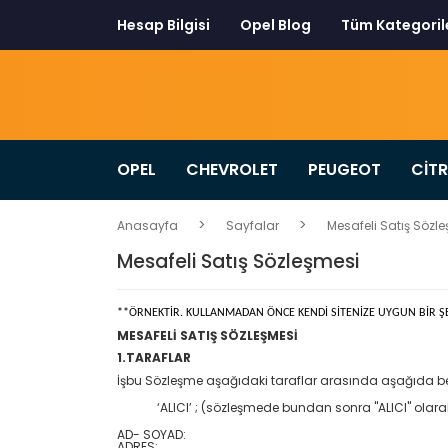
Hesap Bilgisi
Opel Blog
Tüm Kategoril
OPEL
CHEVROLET
PEUGEOT
CİT
Anasayfa
Sayfalar
Mesafeli Satış Sözl
Mesafeli Satış Sözleşmesi
**ÖRNEKTİR. KULLANMADAN ÖNCE KENDİ SİTENİZE UYGUN BİR ŞE
MESAFELİ SATIŞ SÖZLEŞMESİ
1.TARAFLAR
İşbu Sözleşme aşağıdaki taraflar arasında aşağıda bel
‘ALICI’ ; (sözleşmede bundan sonra "ALICI" olara
AD- SOYAD:
ADRES: