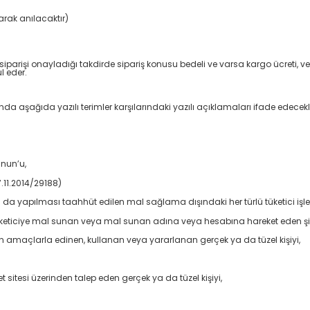
arak anılacaktır)
iparişi onayladığı takdirde sipariş konusu bedeli ve varsa kargo ücreti, ver
l eder.
şağıda yazılı terimler karşılarındaki yazılı açıklamaları ifade edecekle
anun’u,
.11.2014/29188)
a da yapılması taahhüt edilen mal sağlama dışındaki her türlü tüketici iş
tüketiciye mal sunan veya mal sunan adına veya hesabına hareket eden şir
an amaçlarla edinen, kullanan veya yararlanan gerçek ya da tüzel kişiyi,
t sitesi üzerinden talep eden gerçek ya da tüzel kişiyi,