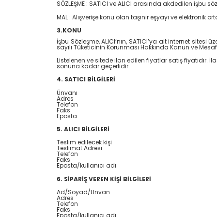
SÖZLEŞME : SATICI ve ALICI arasında akdedilen işbu söz
MAL : Alışverişe konu olan taşınır eşyayı ve elektronik
3.KONU
İşbu Sözleşme, ALICI’nın, SATICI’ya ait internet sitesi üze
sayılı Tüketicinin Korunması Hakkında Kanun ve Mesafel
Listelenen ve sitede ilan edilen fiyatlar satış fiyatıdır. 
sonuna kadar geçerlidir.
4. SATICI BİLGİLERİ
Ünvanı
Adres
Telefon
Faks
Eposta
5. ALICI BİLGİLERİ
Teslim edilecek kişi
Teslimat Adresi
Telefon
Faks
Eposta/kullanıcı adı
6. SİPARİŞ VEREN KİŞİ BİLGİLERİ
Ad/Soyad/Unvan
Adres
Telefon
Faks
Eposta/kullanıcı adı