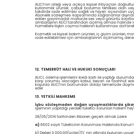
ALICI’nın isteği veya açıkça kişisel ihtiyaçları doğru
kullanımlık ürünler, çabuk bozulma tehlikesi olan v
takdirde iade edilmesi sağlık ve hijyen açısından uy
Abonelik sözleşmesi kapsamında sağlananlar dışında, ga
edilen gayrimaddi mallar,ile ses veya görüntü kayıtları
ambalajının ALICI tarafından açılmış olması halinde 
hizmetlere ilişkin cayma hakkının kullanılması daYöne
Kozmetik ve kişisel bakım ürünleri, iç giyim ürünleri, may
iade edilebilmesi için ambalajlarının açılmamış, den
12. TEMERRÜT HALİ VE HUKUKİ SONUÇLARI
ALICI, ödeme işlemlerini kredi kartı ile yaptığı duru
karşı sorumlu olacağını kabul, beyan ve taahhüt eder
koşulda ALICI’nın borcundan dolayı temerrüde düşmesi
eder
13. YETKİLİ MAHKEME
İşbu sözleşmeden doğan uyuşmazlıklarda şikaye
işleminin yapıldığı yerdeki tüketici sorunları hakem hey
28/05/2014 tarihinden itibaren geçerli olmak üzere:
a)
6502 sayılı Tüketicinin Korunması Hakkında Kanun’un
b) Değeri 3.000,00(üçbin)TL’ nin altında bulunan uyuşma