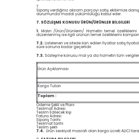
7.
Sipariş verdiğiniz aksam parçayı satış ekibimize dan
durumunda maddi yükümlülüğü kabul eder.
7. SÖZLEŞME KONUSU ÜRÜN/ÜRÜNLER BİLGİLERİ
1.
Malın /Ürün/Ürünlerin/ Hizmetin temel özelliklerin
düzenlenmiş ise ilgili ürünün temel özelliklerini kampa
7.2.
Listelenen ve sitede ilan edilen fiyatlar satış fiyatıd
süre sonuna kadar geçerlidir.
7.3.
Sözleşme konusu mal ya da hizmetin tüm vergiler dâ
Ürün Açıklaması
Kargo Tutarı
Toplam :
Ödeme Şekli ve Planı
Teslimat Adresi
Teslim Edilecek kişi
Fatura Adresi
Sipariş Tarihi
Teslimat tarihi
Teslim şekli
7.4.
Ürün sevkiyat masrafı olan kargo ücreti ALICI tar