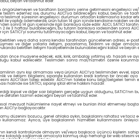
kabul, beyan ve taahhüt eder.
n öngörülemeyen ve tarafların borçlarını yerine getirmesini engelleyici ve/
e teslim edemez ise, durumu ALICI'ya bildireceğini kabul, beyan ve taahh
ya teslimat süresinin engelleyici durumun ortadan kalkmasına kadar erte
kit ile yaptığı ödemelerde, ürün tutarı 14 gün içinde kendisine nakden ve def
esinden sonra 14 gün içerisinde ilgili bankaya iade edilir. ALICI, SATICI tara
in 2 ile 3 haftayı bulabileceğini, bu tutarın bankaya iadesinden sonra 
eler için SATICI’yı sorumlu tutamayacağını kabul, beyan ve taahhüt eder.
belirtilen veya daha sonra kendisi tarafından güncellenen adresi, e-posta a
rüşmesi ve diğer yollarla iletişim, pazarlama, bildirim ve diğer amaçl
ukarıda belirtilen iletişim faaliyetlerinde bulunabileceğini kabul ve beyan 
n önce muayene edecek; ezik, kırık, ambalajı yırtılmış vb. hasarlı ve ayı
ğu kabul edilecektir. Teslimden sonra mal/hizmetin özenle korunması
hamilinin aynı kişi olmaması veya ürünün ALICI’ya tesliminden evvel, sipariş
imlik ve iletişim bilgilerini, siparişte kullanılan kredi kartının bir önceki 
tmesini ALICI’dan talep edebilir. ALICI’nın talebe konu bilgi/belgeleri t
ı halinde ise SATICI, siparişi iptal etme hakkını haizdir.
verdiği kişisel ve diğer sair bilgilerin gerçeğe uygun olduğunu, SATICI’nın 
den ve defaten tazmin edeceğini beyan ve taahhüt eder.
en yasal mevzuat hükümlerine riayet etmeyi ve bunları ihlal etmemeyi baş
 ALICI’yı bağlayacaktır.
de kamu düzenini bozucu, genel ahlaka aykırı, başkalarını rahatsız ve taciz e
lanamaz. Ayrıca, üye başkalarının hizmetleri kullanmasını önleyici vey
CI’nın kendi kontrolünde olmayan ve/veya başkaca üçüncü kişilerin sahip 
önlenme kolaylığı sağlamak amacıyla konmuş olup herhangi bir web sitesini vey