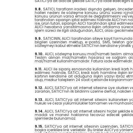
SATICI’ya ait olacak şekilde SATICI’ya iade edeceğini 
9.8.
SATICI, tarafların iradesi dışında gelişen, öncede
halleri nedeni ile sözleşme konusu ürünü süresi içind
konusu ürünün varsa emsali ile değiştirilmesini ve/ve
tarafından siparişin iptal edilmesi halinde ALICI’nın na
ise, ürün tutarı, siparişin ALICI tarafından iptal edilm
ALICI hesabına yansıtılmasına ilişkin ortalama sürec
işlem süreci ile ilgili olduğundan, ALICI, olası gecikm
9.9.
SATICININ, ALICI tarafından siteye kayıt formunda 
bilgileri üzerinden mektup, e-posta, SMS, telefon gö
sözleşmeyi kabul etmekle SATICI’nın kendisine yönelik y
9.10.
ALICI, sözleşme konusu mal/hizmeti teslim almada
Teslim alınan mal/hizmetin hasarsız ve sağlam oldu
mal/hizmet kullanılmamalıdır. Fatura iade edilmelidir.
9.11.
ALICI ile sipariş esnasında kullanılan kredi kartı 
edilmesi halinde, SATICI, kredi kartı hamiline ilişkin k
kartının kendisine ait olduğuna ilişkin yazıyı ibraz e
olup, mezkur taleplerin 24 saat içerisinde karşılanmamas
9.12.
ALICI, SATICI’ya ait internet sitesine üye olurken 
zararları, SATICI’nın ilk bildirimi üzerine derhal, nak
9.13.
ALICI, SATICI’ya ait internet sitesini kullanırk
hukuki ve cezai yükümlülükler tamamen ve münhasıran
9.14.
ALICI, SATICI’ya ait internet sitesini hiçbir şekil
maddi ve manevi haklarına tecavüz edecek şekilde kul
işlemlerde bulunamaz.
9.15.
SATICI’ya ait internet sitesinin üzerinden, SATI
başka içeriklere link verilebilir. Bu linkler ALICI’ya y