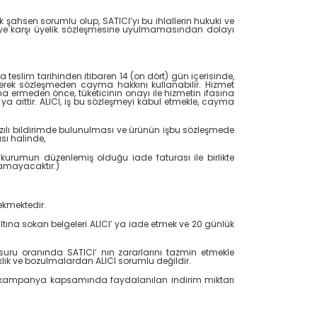
 şahsen sorumlu olup, SATICI’yı bu ihlallerin hukuki ve
 üyeye karşı üyelik sözleşmesine uyulmamasından dolayı
teslim tarihinden itibaren 14 (on dört) gün içerisinde,
derek sözleşmeden cayma hakkını kullanabilir. Hizmet
a ermeden önce, tüketicinin onayı ile hizmetin ifasına
aittir. ALICI, iş bu sözleşmeyi kabul etmekle, cayma
azılı bildirimde bulunulması ve ürünün işbu sözleşmede
sı halinde,
 kurumun düzenlemiş olduğu iade faturası ile birlikte
namayacaktır.)
rekmektedir.
ltına sokan belgeleri ALICI’ ya iade etmek ve 20 günlük
uru oranında SATICI’ nın zararlarını tazmin etmekle
ik ve bozulmalardan ALICI sorumlu değildir.
e kampanya kapsamında faydalanılan indirim miktarı