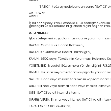
‘SATICI’ ; (sözleşmede bundan sonra "SATICI" ol
AD- SOYAD:
ADRES:
İş bu sözleşmeyi kabul etmekle ALICI, sözleşme konusu s
gireceğini ve bu konuda bilgilendirildiğini peşinen kabu
2.TANIMLAR
İşbu sözleşmenin uygulanmasında ve yorumlanmasında a
BAKAN : Gümrük ve Ticaret Bakanı’nı,
BAKANLIK : Gümrük ve Ticaret Bakanlığı’nı,
KANUN : 6502 sayılı Tüketicinin Korunması Hakkında K
YÖNETMELİK : Mesafeli Sözleşmeler Yönetmeliği’ni (RG:27
HİZMET : Bir ücret veya menfaat karşılığında yapılan y
SATICI : Ticari veya mesleki faaliyetleri kapsamında 
ALICI : Bir mal veya hizmeti ticari veya mesleki olmay
SİTE : SATICI’ya ait internet sitesini,
SİPARİŞ VEREN: Bir mal veya hizmeti SATICI’ya ait interne
TARAFLAR : SATICI ve ALICI’yı,