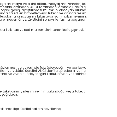
çaları, mayo ve bikini altları, makyaj malzemeleri, tek
lmesinin ardından ALICI tarafından ambalajı açıldığı
edoğası gereği ayrıştırılması mümkün olmayan ürünler,
ında ifa edilen hizmetler veya tüketiciye anında teslim
i depolama cihazlarının, bilgisayar sarf malzemelerinin,
 ermeden önce, tüketicinin onayı ile ifasına başlanan
r ile kırtasiye sarf malzemeleri (toner, kartuş, şerit vb.)
tı sözleşmesi çerçevesinde faiz ödeyeceğini ve bankaya
ı ve vekâlet ücretini ALICI’dan talep edebilir ve her
zarar ve ziyanını ödeyeceğini kabul, beyan ve taahhüt
 tüketicinin yerleşim yerinin bulunduğu veya tüketici
r aşağıdadır:
klarda ilçe tüketici hakem heyetlerine,