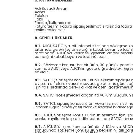
8
. FATURA BİLGİLERİ
Ad/Soyad/Unvan
Adres
Telefon
Faks
Eposta/kullanıcı adı
Fatura teslim :Fatura sipariş teslimatı sırasında fatura a
teslim edilecektir.
9. GENEL HÜKÜMLER
9.1.
ALICI, SATICI’ya ait internet sitesinde sözleşme kon
ortamda gerekli teyidi verdiğini kabul, beyan ve taahh
tarafından ALICI' ya verilmesi gereken adresi, siparişi 
edindiğini kabul, beyan ve taahhüt eder.
9.2.
Sözleşme konusu her bir ürün, 30 günlük yasal süre
zarfında ALICI veya ALICI’nın gösterdiği adresteki kiş
saklıdır.
9.3.
SATICI, Sözleşme konusu ürünü eksiksiz, siparişte bel
ayıptan arî olarak yasal mevzuat gereklerine göre sağl
işin ifası sırasında gerekli dikkat ve özeni göstermeyi,
9.4.
SATICI, sözleşmeden doğan ifa yükümlülüğünün süresi
9.5.
SATICI, sipariş konusu ürün veya hizmetin yerin
itibaren 3 gün içinde yazılı olarak tüketiciye bildirece
9.6.
ALICI, Sözleşme konusu ürünün teslimatı için iş
banka kayıtlarında iptal edilmesi halinde, SATICI’nı
9.7.
ALICI, Sözleşme konusu ürünün ALICI veya ALICI’nın
sonucunda sözleşme konusu ürün bedelinin ilgili bank