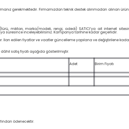
ışmanız gerekmektedir. Firmamızdan teknik destek alınmadan alınan ürünle
i (türü, miktarı, marka/modeli, rengi, adedi) SATICI’ya ait internet s
nya süresince inceleyebilirsiniz. Kampanya tarihine kadar geçerlidir.
ır. İlan edilen fiyatlar ve vaatler güncelleme yapılana ve değiştirilene kadar g
hil satış fiyatı aşağıda gösterilmiştir.
Adet
Birim Fiyatı
afından ödenecektir.