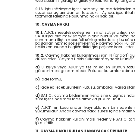
web sitesinin içerdiği bilgilere yönelik herhangi bir gar
9.16.
İşbu sözleşme içerisinde sayılan maddelerden bir 
cezai sonuçlarından ari tutacaktır. Ayrıca; işbu ihla
tazminat talebinde bulunma hakkı saklıdır.
10. CAYMA HAKKI
10.1.
ALICI; mesafeli sözleşmenin mal satışına ilişkin o
SATICI’ya bildirmek şartıyla hiçbir hukuki ve cezai
sunumuna ilişkin mesafeli sözleşmelerde ise, bu süre 
başlanan hizmet sözleşmelerinde cayma hakkı kullanı
hakkı konusunda bilgilendirildiğini peşinen kabul eder.
10.2.
Cayma hakkının kullanılması için 14 (ondört) gün
düzenlenen "Cayma Hakkı Kullanılamayacak Ürünler" hü
a)
3. kişiye veya ALICI’ ya teslim edilen ürünün fat
gönderilmesi gerekmektedir. Faturası kurumlar adına 
b)
İade formu,
c)
İade edilecek ürünlerin kutusu, ambalajı, varsa stand
d)
SATICI, cayma bildiriminin kendisine ulaşmasından i
süre içerisinde malı iade almakla yükümlüdür.
e)
ALICI’ nın kusurundan kaynaklanan bir nedenle ma
yükümlüdür. Ancak cayma hakkı süresi içinde malın v
f)
Cayma hakkının kullanılması nedeniyle SATICI ta
iptal edilir.
11. CAYMA HAKKI KULLANILAMAYACAK ÜRÜNLER