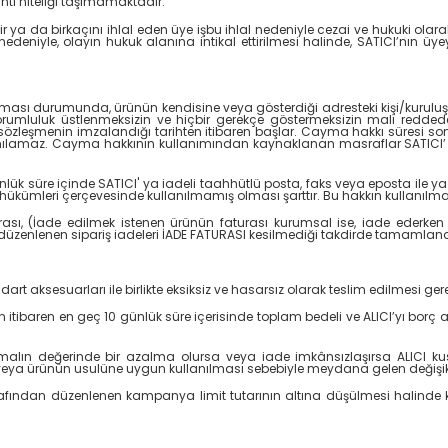
anti niteliği taşımamaktadır.
ya da birkaçını ihlal eden üye işbu ihlal nedeniyle cezai ve hukuki olarak
l nedeniyle, olayın hukuk alanına intikal ettirilmesi halinde, SATICI’nın
lması durumunda, ürünün kendisine veya gösterdiği adresteki kişi/kuruluşa 
 sorumluluk üstlenmeksizin ve hiçbir gerekçe göstermeksizin malı redde
sözleşmenin imzalandığı tarihten itibaren başlar. Cayma hakkı süresi son
lamaz. Cayma hakkının kullanımından kaynaklanan masraflar SATICI’ ya 
lük süre içinde SATICI' ya iadeli taahhütlü posta, faks veya eposta ile y
kümleri çerçevesinde kullanılmamış olması şarttır. Bu hakkın kullanılma
urası, (İade edilmek istenen ürünün faturası kurumsal ise, iade ederken
düzenlenen sipariş iadeleri İADE FATURASI kesilmediği takdirde tamamla
art aksesuarları ile birlikte eksiksiz ve hasarsız olarak teslim edilmesi ge
tibaren en geç 10 günlük süre içerisinde toplam bedeli ve ALICI’yı borç a
lın değerinde bir azalma olursa veya iade imkânsızlaşırsa ALICI kus
eya ürünün usulüne uygun kullanılması sebebiyle meydana gelen değişikl
rafından düzenlenen kampanya limit tutarının altına düşülmesi halind