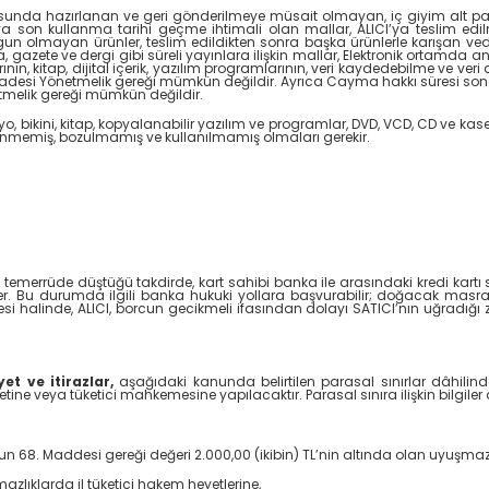
ltusunda hazırlanan ve geri gönderilmeye müsait olmayan, iç giyim alt par
eya son kullanma tarihi geçme ihtimali olan mallar, ALICI’ya teslim edi
gun olmayan ürünler, teslim edildikten sonra başka ürünlerle karışan v
zete ve dergi gibi süreli yayınlara ilişkin mallar, Elektronik ortamda an
nın, kitap, dijital içerik, yazılım programlarının, veri kaydedebilme ve ver
iadesi Yönetmelik gereği mümkün değildir. Ayrıca Cayma hakkı süresi sona
tmelik gereği mümkün değildir.
o, bikini, kitap, kopyalanabilir yazılım ve programlar, DVD, VCD, CD ve kasetle
enmemiş, bozulmamış ve kullanılmamış olmaları gerekir.
mda temerrüde düştüğü takdirde, kart sahibi banka ile arasındaki kredi kar
. Bu durumda ilgili banka hukuki yollara başvurabilir; doğacak masraflar
 halinde, ALICI, borcun gecikmeli ifasından dolayı SATICI’nın uğradığı 
t ve itirazlar,
aşağıdaki kanunda belirtilen parasal sınırlar dâhilinde
etine veya tüketici mahkemesine yapılacaktır. Parasal sınıra ilişkin bilgile
 68. Maddesi gereği değeri 2.000,00 (ikibin) TL’nin altında olan uyuşmazlı
zlıklarda il tüketici hakem heyetlerine,