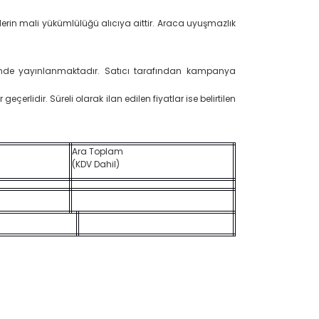
rin mali yükümlülüğü alıcıya aittir. Araca uyuşmazlık
itesinde yayınlanmaktadır. Satıcı tarafından kampanya
eçerlidir. Süreli olarak ilan edilen fiyatlar ise belirtilen
Ara Toplam
(KDV Dahil)