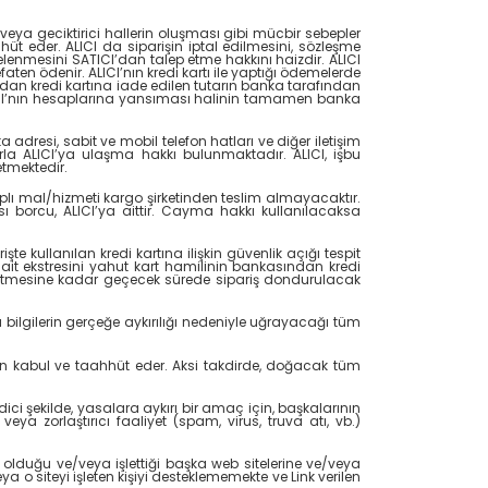
veya geciktirici hallerin oluşması gibi mücbir sebepler
üt eder. ALICI da siparişin iptal edilmesini, sözleşme
lenmesini SATICI’dan talep etme hakkını haizdir. ALICI
aten ödenir. ALICI’nın kredi kartı ile yaptığı ödemelerde
fından kredi kartına iade edilen tutarın banka tarafından
ALICI’nın hesaplarına yansıması halinin tamamen banka
dresi, sabit ve mobil telefon hatları ve diğer iletişim
arla ALICI’ya ulaşma hakkı bulunmaktadır. ALICI, işbu
etmektedir.
plı mal/hizmeti kargo şirketinden teslim almayacaktır.
 borcu, ALICI’ya aittir. Cayma hakkı kullanılacaksa
te kullanılan kredi kartına ilişkin güvenlik açığı tespit
aya ait ekstresini yahut kart hamilinin bankasından kredi
emin etmesine kadar geçecek sürede sipariş dondurulacak
bu bilgilerin gerçeğe aykırılığı nedeniyle uğrayacağı tüm
tan kabul ve taahhüt eder. Aksi takdirde, doğacak tüm
dici şekilde, yasalara aykırı bir amaç için, başkalarının
a zorlaştırıcı faaliyet (spam, virus, truva atı, vb.)
olduğu ve/veya işlettiği başka web sitelerine ve/veya
a o siteyi işleten kişiyi desteklememekte ve Link verilen