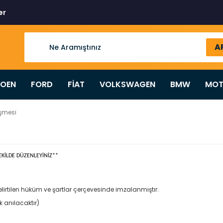
er
A
ROEN
FORD
FİAT
VOLKSWAGEN
BMW
MOT
eşmesi
KİLDE DÜZENLEYİNİZ**
irtilen hüküm ve şartlar çerçevesinde imzalanmıştır.
k anılacaktır)