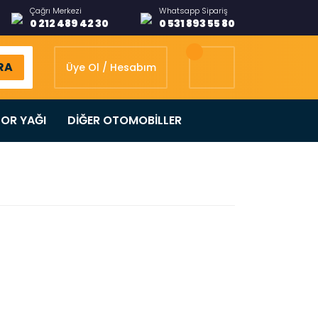
Çağrı Merkezi
Whatsapp Sipariş
0 212 489 42 30
0 531 893 55 80
RA
Üye Ol / Hesabım
OR YAĞI
DİĞER OTOMOBİLLER