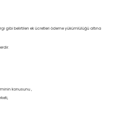
gi gibi belirtilen ek ücretleri ödeme yükümlülüğü altına
rdir.
leminin konusunu ,
keti,