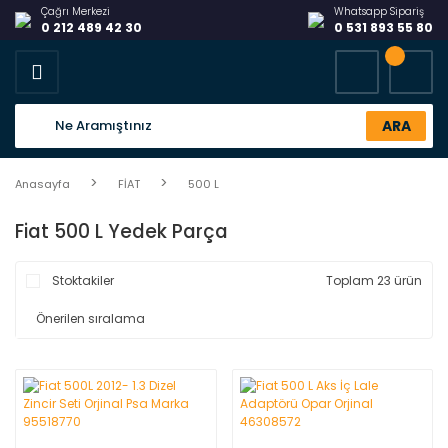
Çağrı Merkezi
Whatsapp Sipariş
0 212 489 42 30
0 531 893 55 80
ARA
Anasayfa
FİAT
500 L
Fiat 500 L Yedek Parça
Stoktakiler
Toplam 23 ürün