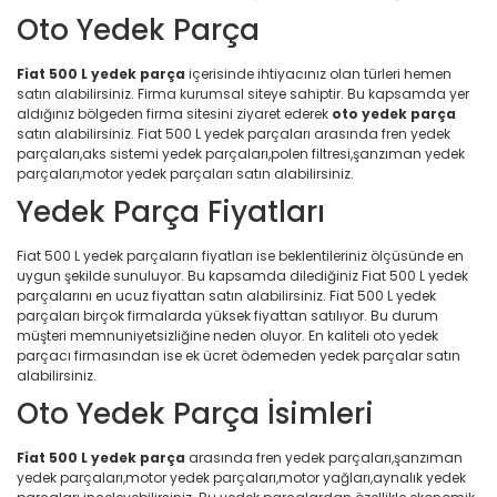
Oto Yedek Parça
Fiat 500 L yedek parça
içerisinde ihtiyacınız olan türleri hemen
satın alabilirsiniz. Firma kurumsal siteye sahiptir. Bu kapsamda yer
aldığınız bölgeden firma sitesini ziyaret ederek
oto yedek parça
satın alabilirsiniz. Fiat 500 L yedek parçaları arasında fren yedek
parçaları,aks sistemi yedek parçaları,polen filtresi,şanzıman yedek
parçaları,motor yedek parçaları satın alabilirsiniz.
Yedek Parça Fiyatları
Fiat 500 L yedek parçaların fiyatları ise beklentileriniz ölçüsünde en
uygun şekilde sunuluyor. Bu kapsamda dilediğiniz Fiat 500 L yedek
parçalarını en ucuz fiyattan satın alabilirsiniz. Fiat 500 L yedek
parçaları birçok firmalarda yüksek fiyattan satılıyor. Bu durum
müşteri memnuniyetsizliğine neden oluyor. En kaliteli oto yedek
parçacı firmasından ise ek ücret ödemeden yedek parçalar satın
alabilirsiniz.
Oto Yedek Parça İsimleri
Fiat 500 L yedek parça
arasında fren yedek parçaları,şanzıman
yedek parçaları,motor yedek parçaları,motor yağları,aynalık yedek