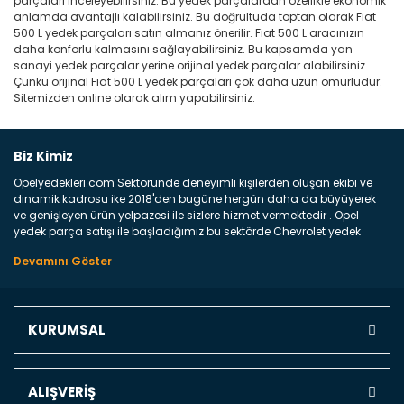
parçaları inceleyebilirsiniz. Bu yedek parçalardan özellikle ekonomik
anlamda avantajlı kalabilirsiniz. Bu doğrultuda toptan olarak Fiat
500 L yedek parçaları satın almanız önerilir. Fiat 500 L aracınızın
daha konforlu kalmasını sağlayabilirsiniz. Bu kapsamda yan
sanayi yedek parçalar yerine orijinal yedek parçalar alabilirsiniz.
Çünkü orijinal Fiat 500 L yedek parçaları çok daha uzun ömürlüdür.
Sitemizden online olarak alım yapabilirsiniz.
Biz Kimiz
Opelyedekleri.com Sektöründe deneyimli kişilerden oluşan ekibi ve
dinamik kadrosu ike 2018'den bugüne hergün daha da büyüyerek
ve genişleyen ürün yelpazesi ile sizlere hizmet vermektedir . Opel
yedek parça satışı ile başladığımız bu sektörde Chevrolet yedek
parçaları sonrasında PSA bünyesinde olan Peugeot ve Citroen
marka araçların ve FCA Grubun Fiat ve Alfa Romeo yedek parça
satışına başlamıştır . Bünyemizde satışını gerçekleştirdiğimiz
markaların tüm orjinal yedek parçalarını ve yan sanayilerini sizlere
sunmaktayız . Online yedek parça satışına verdiğimiz öncelik ile
KURUMSAL
Türkiyenin 4 bir yanına ve uluslarası dünyanın dört bir yanına
indirimli kargo fiyatları ile istediğiniz yedek parçayı elinize
ulaştırıyoruz Ne Satıyoruz ? Bu sorunun çok açık bir cevabı var yedek
parça ve bakım seti satıyoruz. Yedek parça denince akıllara binlerce
ALIŞVERİŞ
parça gelebilir ancak bunları biraz toparlarsak aşağıda belirttiğimiz