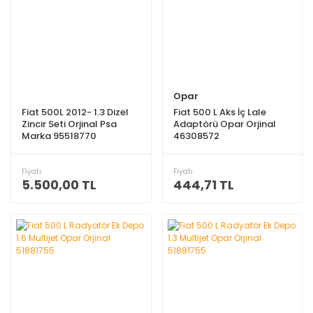
Opar
Fiat 500L 2012- 1.3 Dizel
Fiat 500 L Aks İç Lale
Zincir Seti Orjinal Psa
Adaptörü Opar Orjinal
Marka 95518770
46308572
Fiyatı
Fiyatı
5.500,00 TL
444,71 TL