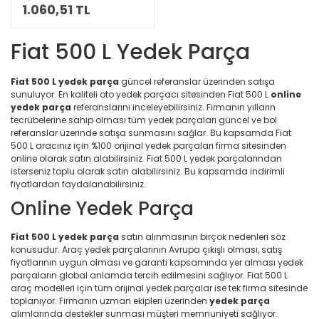
1.060,51 TL
Fiat 500 L Yedek Parça
Fiat 500 L yedek parça
güncel referanslar üzerinden satışa
sunuluyor. En kaliteli oto yedek parçacı sitesinden Fiat 500 L
online
yedek parça
referanslarını inceleyebilirsiniz. Firmanın yılların
tecrübelerine sahip olması tüm yedek parçaları güncel ve bol
referanslar üzerinde satışa sunmasını sağlar. Bu kapsamda Fiat
500 L aracınız için %100 orijinal yedek parçaları firma sitesinden
online olarak satın alabilirsiniz. Fiat 500 L yedek parçalarından
isterseniz toplu olarak satın alabilirsiniz. Bu kapsamda indirimli
fiyatlardan faydalanabilirsiniz.
Online Yedek Parça
Fiat 500 L yedek parça
satın alınmasının birçok nedenleri söz
konusudur. Araç yedek parçalarının Avrupa çıkışlı olması, satış
fiyatlarının uygun olması ve garanti kapsamında yer alması yedek
parçaların global anlamda tercih edilmesini sağlıyor. Fiat 500 L
araç modelleri için tüm orijinal yedek parçalar ise tek firma sitesinde
toplanıyor. Firmanın uzman ekipleri üzerinden
yedek parça
alımlarında destekler sunması müşteri memnuniyeti sağlıyor.