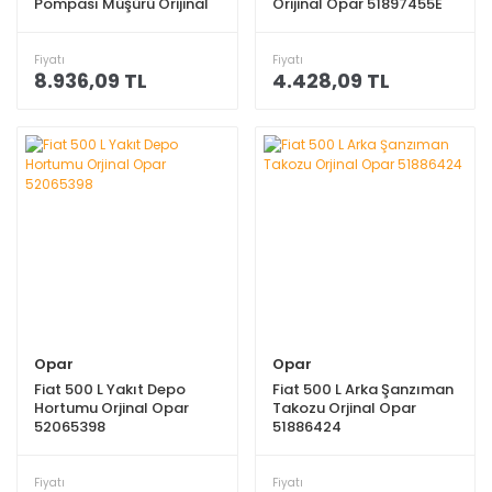
Pompası Müşürü Orijinal
Orijinal Opar 51897455E
Opar 71772309
Fiyatı
Fiyatı
8.936,09 TL
4.428,09 TL
Opar
Opar
Fiat 500 L Yakıt Depo
Fiat 500 L Arka Şanzıman
Hortumu Orjinal Opar
Takozu Orjinal Opar
52065398
51886424
Fiyatı
Fiyatı