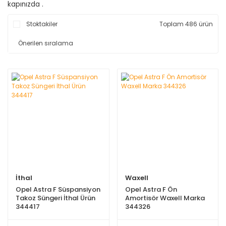
kapınızda .
Stoktakiler
Toplam 486 ürün
İthal
Waxell
Opel Astra F Süspansiyon
Opel Astra F Ön
Takoz Süngeri İthal Ürün
Amortisör Waxell Marka
344417
344326