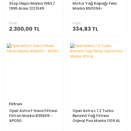
Stop Depo Marka 1993 /
Motor Yağ Kapağı Febi
1995 Arası 1223145
Marka 650094-
90499250
Fiyatı
Fiyatı
2.300,00 TL
334,83 TL
Filtron
Opel Astra F Hava Filtresi
Opel Astra L 1.2 Turbo
Filtron Marka 835605 -
Benzinli Yağ Filtresi
AP050
Orjinal Psa Marka 1109.AL