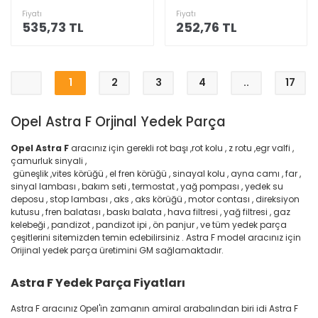
Fiyatı
Fiyatı
535,73 TL
252,76 TL
1
2
3
4
..
17
Opel Astra F Orjinal Yedek Parça
Opel Astra F
aracınız için gerekli rot başı ,rot kolu , z rotu ,egr valfi ,
çamurluk sinyali ,
güneşlik ,vites körüğü , el fren körüğü , sinayal kolu , ayna camı , far ,
sinyal lambası , bakım seti , termostat , yağ pompası , yedek su
deposu , stop lambası , aks , aks körüğü , motor contası , direksiyon
kutusu , fren balatası , baskı balata , hava filtresi , yağ filtresi , gaz
kelebeği , pandizot , pandizot ipi , ön panjur , ve tüm yedek parça
çeşitlerini sitemizden temin edebilirsiniz . Astra F model aracınız için
Orijinal yedek parça üretimini GM sağlamaktadır.
Astra F Yedek Parça Fiyatları
Astra F aracınız Opel'in zamanın amiral arabalından biri idi Astra F