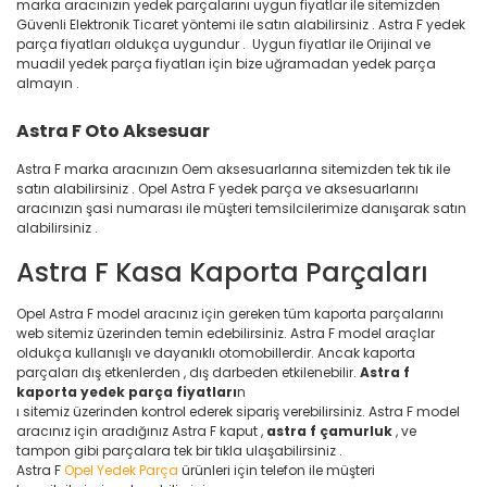
marka aracınızın yedek parçalarını uygun fiyatlar ile sitemizden
Güvenli Elektronik Ticaret yöntemi ile satın alabilirsiniz . Astra F yedek
parça fiyatları oldukça uygundur . Uygun fiyatlar ile Orijinal ve
muadil yedek parça fiyatları için bize uğramadan yedek parça
almayın .
Astra F Oto Aksesuar
Astra F marka aracınızın Oem aksesuarlarına sitemizden tek tık ile
satın alabilirsiniz . Opel Astra F yedek parça ve aksesuarlarını
aracınızın şasi numarası ile müşteri temsilcilerimize danışarak satın
alabilirsiniz .
Astra F Kasa Kaporta Parçaları
Opel Astra F model aracınız için gereken tüm kaporta parçalarını
web sitemiz üzerinden temin edebilirsiniz. Astra F model araçlar
oldukça kullanışlı ve dayanıklı otomobillerdir. Ancak kaporta
parçaları dış etkenlerden , dış darbeden etkilenebilir.
Astra f
kaporta yedek parça fiyatları
n
ı sitemiz üzerinden kontrol ederek sipariş verebilirsiniz. Astra F model
aracınız için aradığınız Astra F kaput ,
astra f çamurluk
, ve
tampon gibi parçalara tek bir tıkla ulaşabilirsiniz .
Astra F
Opel Yedek Parça
ürünleri için telefon ile müşteri