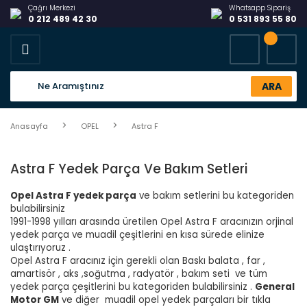
Çağrı Merkezi
Whatsapp Sipariş
0 212 489 42 30
0 531 893 55 80
ARA
Anasayfa
OPEL
Astra F
Astra F Yedek Parça Ve Bakım Setleri
Opel Astra F yedek parça
ve bakım setlerini bu kategoriden
bulabilirsiniz
1991-1998 yılları arasında üretilen Opel Astra F aracınızın orjinal
yedek parça ve muadil çeşitlerini en kısa sürede elinize
ulaştırıyoruz .
Opel Astra F aracınız için gerekli olan Baskı balata , far ,
amartisör , aks ,soğutma , radyatör , bakım seti ve tüm
yedek parça çeşitlerini bu kategoriden bulabilirsiniz .
General
Motor GM
ve diğer muadil opel yedek parçaları bir tıkla