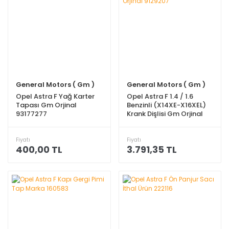
General Motors ( Gm )
General Motors ( Gm )
Opel Astra F Yağ Karter
Opel Astra F 1.4 / 1.6
Tapası Gm Orjinal
Benzinli (X14XE-X16XEL)
93177277
Krank Dişlisi Gm Orjinal
9129207
Fiyatı
Fiyatı
400,00 TL
3.791,35 TL