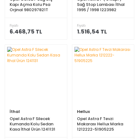
Kapı Açma Kolu Psa
Sağ Stop Lambası İthal
Orjinal 980297821T
1995 / 1998 1223982
Fiyatı
Fiyatı
6.468,75 TL
1.516,54 TL
İthal
Hellux
Opel Astra F Silecek
Opel Astra F Tevzi
Kumanda Kolu Sedan
Makarası Hellux Marka
Kasa İthal Ürün 1241131
1212222-51905225