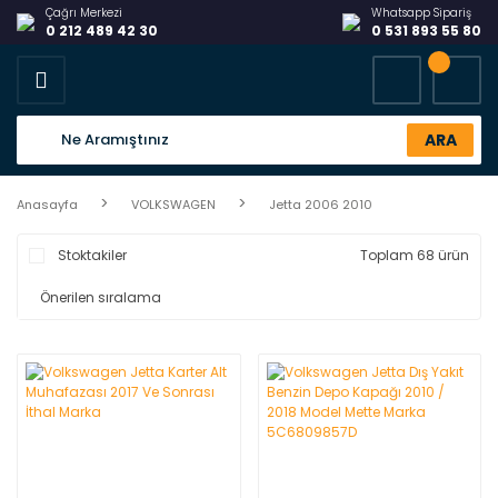
Çağrı Merkezi
Whatsapp Sipariş
0 212 489 42 30
0 531 893 55 80
ARA
Anasayfa
VOLKSWAGEN
Jetta 2006 2010
Stoktakiler
Toplam 68 ürün