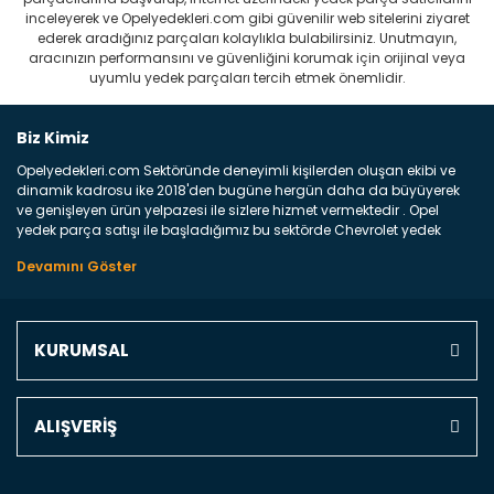
inceleyerek ve Opelyedekleri.com gibi güvenilir web sitelerini ziyaret
ederek aradığınız parçaları kolaylıkla bulabilirsiniz. Unutmayın,
aracınızın performansını ve güvenliğini korumak için orijinal veya
uyumlu yedek parçaları tercih etmek önemlidir.
Biz Kimiz
Opelyedekleri.com Sektöründe deneyimli kişilerden oluşan ekibi ve
dinamik kadrosu ike 2018'den bugüne hergün daha da büyüyerek
ve genişleyen ürün yelpazesi ile sizlere hizmet vermektedir . Opel
yedek parça satışı ile başladığımız bu sektörde Chevrolet yedek
parçaları sonrasında PSA bünyesinde olan Peugeot ve Citroen
marka araçların ve FCA Grubun Fiat ve Alfa Romeo yedek parça
satışına başlamıştır . Bünyemizde satışını gerçekleştirdiğimiz
markaların tüm orjinal yedek parçalarını ve yan sanayilerini sizlere
sunmaktayız . Online yedek parça satışına verdiğimiz öncelik ile
KURUMSAL
Türkiyenin 4 bir yanına ve uluslarası dünyanın dört bir yanına
indirimli kargo fiyatları ile istediğiniz yedek parçayı elinize
ulaştırıyoruz Ne Satıyoruz ? Bu sorunun çok açık bir cevabı var yedek
parça ve bakım seti satıyoruz. Yedek parça denince akıllara binlerce
ALIŞVERİŞ
parça gelebilir ancak bunları biraz toparlarsak aşağıda belirttiğimiz
parçalar sizlere fikir sağlayacaktır. Ön Tampon : Aracınızın ön
kısmında bulunan plastik darbe emici amacı ile yapılmış olan
kaporta aksam parçasıdır. Çamurluk : Aracınızın ön ve arka teker