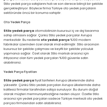
Stilo yedek parça satışlarını hızlı ve son derece bilinçli bir şekilde
gerçekleştiriyor. Böylece firma Türkiye oto yedek parçaların
sektöründe öncü bir konuma sahiptir.
Oto Yedek Parça
Stilo yedek parça
otomobilinizin kusursuz iç ve dış tasarıma
sahip olmasını sağlar. Çünkü Stilo yedek parçalar Avrupa
merkezlidir. Bu nedenle
oto yedek parça
%100 modern
fabrikalar üzerinden özel olarak imal edilmiştir. Stilo aracınızın
kusursuz bir şekilde çalışması ve keyifli bir şekilde yolculuk
yapmanızı sağlar. Özet olarak Stilo markalı aracınız için
ihtiyacınız olan tüm yedek parçaları %100 güvenle satın
alabilirsiniz.
Yedek Parça Fiyatları
Stilo
yedek
parça
fiyat tarifeleri Avrupa ülkelerinde daha
yüksektir. Çünkü Stilo yedek parçaları Avrupa ülkelerinde daha
kalitesiz firmalar tarafından satışa sunuluyor. Bu durum doğal
olarak müşteri memnuniyetsizliğine neden oluyor. Özetle Stilo
aracınız için yedek parçaları sadece Türkiye merkezli oto yedek
parçacı firmasından satın alabilirsiniz.