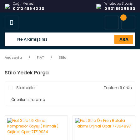
Çağrı Merkezi
Whatsapp Sipariş
0 212 489 42 30
0 531 893 55 80
ARA
Anasayfa
FİAT
Stilo
Stilo Yedek Parça
Stoktakiler
Toplam 9 ürün