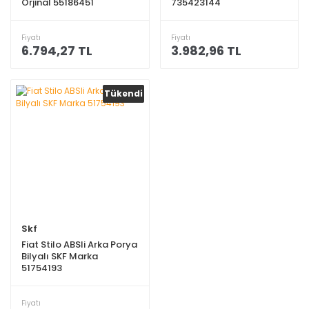
Orjinal 55186451
735423144
Fiyatı
Fiyatı
6.794,27 TL
3.982,96 TL
Tükendi
Skf
Fiat Stilo ABSli Arka Porya
Bilyalı SKF Marka
51754193
Fiyatı