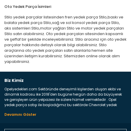
Oto Yedek Parça İsimleri
Stilo yedek parçalar listesinden fren yedek parça Stilo,baskı ve
balata yedek parça Stilo,sağ ve sol konsol yedek parça Stilo,
aks sistemleri Stilo,motor yağları Stilo ve motor yedek parçaları
Stilo satın alabilirsiniz. Oto yedek parçaları sitesinden kapsamlı
ve şeffaf bir şekilde inceleyebilirsiniz. Stilo aracınız için oto yedek
parçalar hakkında detaylı olarak bilgi alabilirsiniz. Stilo
araçlarına oto yedek parçaları satın alanlarla hemen site
üzerinden iletişim kurabilirsiniz. Sitemizden online olarak alım
yapabilirsiniz.
Biz Kimiz
Opelyedekleri.com Sektöründe deneyimli kişilerden oluşan ekibi ve
dinamik kadrosu ike 2018'den bugüne hergün daha da büyüyerek
ve genişleyen ürün yelpazesi ile sizlere hizmet vermektedir . Opel
yedek parça satışı ile başladığımız bu sektörde Chevrolet yedek
parçaları sonrasında PSA bünyesinde olan Peugeot ve Citroen
marka araçların ve FCA Grubun Fiat ve Alfa Romeo yedek parça
satışına başlamıştır . Bünyemizde satışını gerçekleştirdiğimiz
markaların tüm orjinal yedek parçalarını ve yan sanayilerini sizlere