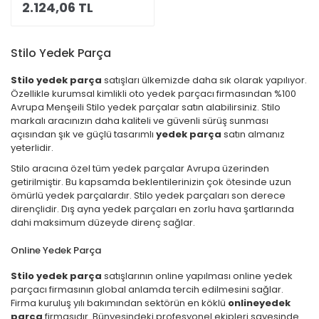
2.124,06 TL
Stilo Yedek Parça
Stilo
yedek
parça
satışları ülkemizde daha sık olarak yapılıyor.
Özellikle kurumsal kimlikli oto yedek parçacı firmasından %100
Avrupa Menşeili Stilo yedek parçalar satın alabilirsiniz. Stilo
markalı aracınızın daha kaliteli ve güvenli sürüş sunması
açısından şık ve güçlü tasarımlı
yedek parça
satın almanız
yeterlidir.
Stilo aracına özel tüm yedek parçalar Avrupa üzerinden
getirilmiştir. Bu kapsamda beklentilerinizin çok ötesinde uzun
ömürlü yedek parçalardır. Stilo yedek parçaları son derece
dirençlidir. Dış ayna yedek parçaları en zorlu hava şartlarında
dahi maksimum düzeyde direnç sağlar.
Online Yedek Parça
Stilo
yedek
parça
satışlarının online yapılması online yedek
parçacı firmasının global anlamda tercih edilmesini sağlar.
Firma kuruluş yılı bakımından sektörün en köklü
online
yedek
parça
firmasıdır. Bünyesindeki profesyonel ekipleri sayesinde