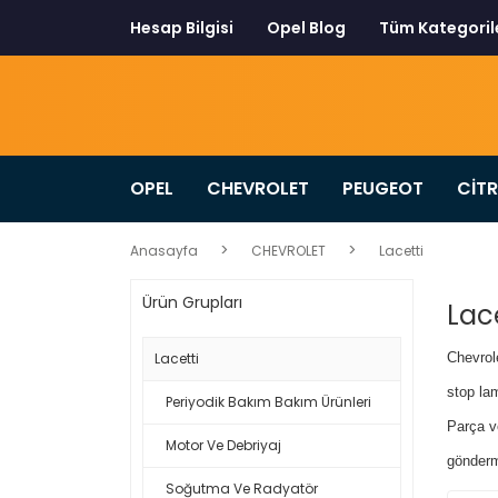
Hesap Bilgisi
Opel Blog
Tüm Kategoril
OPEL
CHEVROLET
PEUGEOT
CİT
Anasayfa
CHEVROLET
Lacetti
Ürün Grupları
Lac
Lacetti
Chevrole
stop la
Periyodik Bakım Bakım Ürünleri
Parça v
Motor Ve Debriyaj
gönderm
Soğutma Ve Radyatör