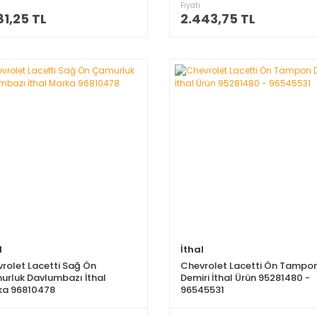
Fiyatı
81,25 TL
2.443,75 TL
l
İthal
rolet Lacetti Sağ Ön
Chevrolet Lacetti Ön Tampo
rluk Davlumbazı İthal
Demiri İthal Ürün 95281480 -
ka 96810478
96545531