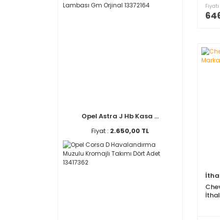
Fiyatı
646
Opel Astra J Hb Kasa ...
Fiyat :
2.650,00 TL
İtha
Chev
İtha