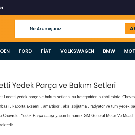
er
A
ROEN
FORD
FİAT
VOLKSWAGEN
BMW
MOT
etti Yedek Parça ve Bakım Setleri
t Lacetti yedek parça ve bakım setlerini bu kategoriden bulabilirsiniz .Chevrole
mbası , kaporta aksamı , amartisör , aks ,soğutma , radyatör ve tüm yedek parç
e Chevrolet Yedek Parça satışı yapan firmamız GM General Motor Ve Muadi
ektedir .