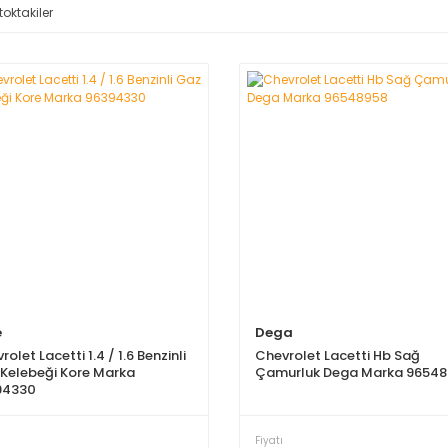
toktakiler
e
Dega
olet Lacetti 1.4 / 1.6 Benzinli
Chevrolet Lacetti Hb Sağ
Kelebeği Kore Marka
Çamurluk Dega Marka 96548
94330
Fiyatı