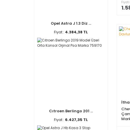
Fiyatı
1.5
Opel Astra J 1.3 Diz ...
Fiyat :
4.384,38 TL
İtha
Chev
Cıtroen Berlingo 201 ...
Çamu
Mar
Fiyat :
6.427,35 TL