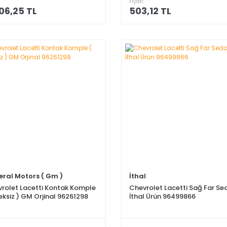
Fiyatı
06,25 TL
503,12 TL
ral Motors ( Gm )
İthal
rolet Lacetti Kontak Komple
Chevrolet Lacetti Sağ Far Se
şeksiz ) GM Orjinal 96261298
İthal Ürün 96499866