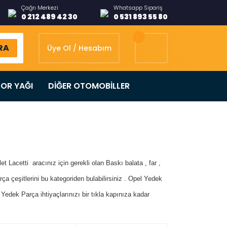
Çağrı Merkezi
Whatsapp Sipariş
0 212 489 42 30
0 531 893 55 80
RA
Üye Ol / Hesabım
OR YAĞI
DİĞER OTOMOBİLLER
t Lacetti aracınız için gerekli olan Baskı balata , far ,
a çeşitlerini bu kategoriden bulabilirsiniz . Opel Yedek
l Yedek Parça
ihtiyaçla
rınızı
bir tıkla kapınıza kadar