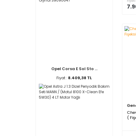
Fiyatı
7.9
Opel Corsa E Sol Sto ...
Fiyat :
8.409,38 TL
Gene
Chev
( Fi