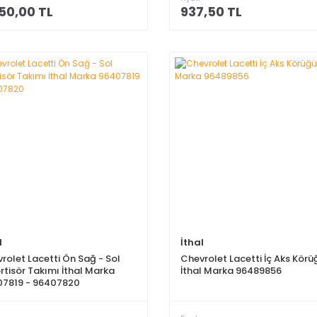
50,00 TL
937,50 TL
l
İthal
rolet Lacetti Ön Sağ - Sol
Chevrolet Lacetti İç Aks Körü
tisör Takımı İthal Marka
İthal Marka 96489856
07819 - 96407820