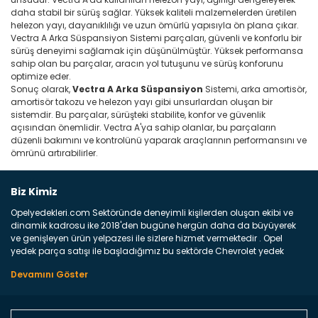
daha stabil bir sürüş sağlar. Yüksek kaliteli malzemelerden üretilen
helezon yayı, dayanıklılığı ve uzun ömürlü yapısıyla ön plana çıkar.
Vectra A Arka Süspansiyon Sistemi parçaları, güvenli ve konforlu bir
sürüş deneyimi sağlamak için düşünülmüştür. Yüksek performansa
sahip olan bu parçalar, aracın yol tutuşunu ve sürüş konforunu
optimize eder.
Sonuç olarak,
Vectra A Arka Süspansiyon
Sistemi, arka amortisör,
amortisör takozu ve helezon yayı gibi unsurlardan oluşan bir
sistemdir. Bu parçalar, sürüşteki stabilite, konfor ve güvenlik
açısından önemlidir. Vectra A'ya sahip olanlar, bu parçaların
düzenli bakımını ve kontrolünü yaparak araçlarının performansını ve
ömrünü artırabilirler.
Biz Kimiz
Opelyedekleri.com Sektöründe deneyimli kişilerden oluşan ekibi ve
dinamik kadrosu ike 2018'den bugüne hergün daha da büyüyerek
ve genişleyen ürün yelpazesi ile sizlere hizmet vermektedir . Opel
yedek parça satışı ile başladığımız bu sektörde Chevrolet yedek
parçaları sonrasında PSA bünyesinde olan Peugeot ve Citroen
marka araçların ve FCA Grubun Fiat ve Alfa Romeo yedek parça
satışına başlamıştır . Bünyemizde satışını gerçekleştirdiğimiz
markaların tüm orjinal yedek parçalarını ve yan sanayilerini sizlere
sunmaktayız . Online yedek parça satışına verdiğimiz öncelik ile