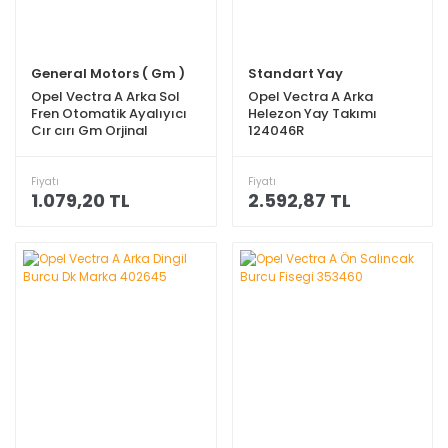
General Motors ( Gm )
Standart Yay
Opel Vectra A Arka Sol
Opel Vectra A Arka
Fren Otomatik Ayalıyıcı
Helezon Yay Takımı
Cır cırı Gm Orjinal
124046R
90182368
Fiyatı
Fiyatı
1.079,20 TL
2.592,87 TL