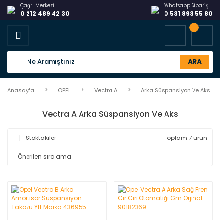
Çağrı Merkezi
Whatsapp Sipariş
0 212 489 42 30
0 531 893 55 80
ARA
Anasayfa
OPEL
Vectra A
Arka Süspansiyon Ve Aks
Vectra A Arka Süspansiyon Ve Aks
Stoktakiler
Toplam 7 ürün