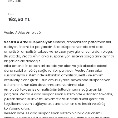
352300
Fiyatı
162,50 TL
Vectra A Arka Amortisör
Vectra A Arka Süspansiyon
Sistemi, otomobillerin performansını
etkileyen önemli bir parçasıdır. Arka süspansiyon sistemi, arka
amortisör, amortisör takozu ve helezon yayı gibi unsurlardan oluşur.
Bu yazıda, Vectra A'nın arka süspansiyon sistemi parçalarını ayrıntılı
bir şekilde ele alacağız.
Arka amortisör, aracın arkasında yer alan ve şok absorbe ederek
daha stabil bir sürüş sağlayan bir parçadır. Vectra A'nın arka
süspansiyon sisteminde kullanılan amortisör, sertlik ve emilim
özellikleriyle öne çıkar. Uzun ömürlü yapısı sayesinde, süspansiyon
sisteminin uzun süre dayanmasına yardımcı olur.
Amortisör takozu ise amortisörün tutturulmasını sağlayan bir
parçadır. Vectra A arka süspansiyon sisteminde kullanılan takozlar,
yüksek dayanıklılık ve mukavemet özellikleriyle dikkat çeker. Yol
koşullarına uyum sağlayarak, sarsıntıları en aza indirir ve sürüş
konforunu artırır.
Helezon yayı ise arka süspansiyon sisteminin bir diğer önemli
unsudur. Vectra A'da kullanılan helezon yayı, ağırlığı dengeleyerek