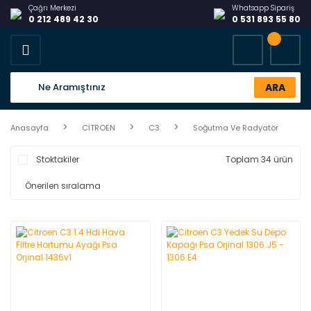
Çağrı Merkezi
Whatsapp Sipariş
0 212 489 42 30
0 531 893 55 80
ARA
Anasayfa
CİTROEN
C3
Soğutma Ve Radyatör
Stoktakiler
Toplam 34 ürün