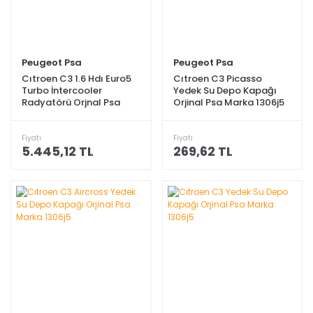
Peugeot Psa
Peugeot Psa
Cıtroen C3 1.6 Hdı Euro5
Cıtroen C3 Picasso
Turbo İntercooler
Yedek Su Depo Kapağı
Radyatörü Orjnal Psa
Orjinal Psa Marka 1306j5
Marka 0384-n7
Fiyatı
Fiyatı
5.445,12 TL
269,62 TL