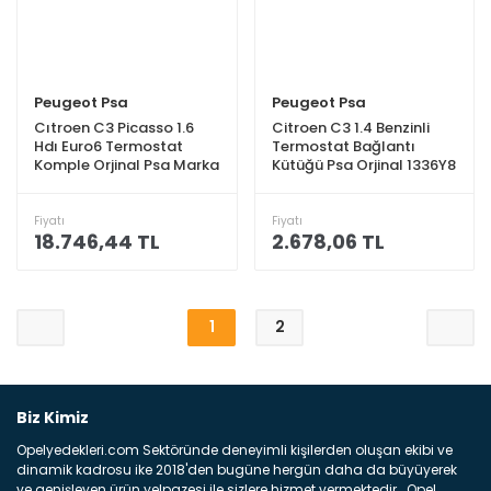
Peugeot Psa
Peugeot Psa
Cıtroen C3 Picasso 1.6
Citroen C3 1.4 Benzinli
Hdı Euro6 Termostat
Termostat Bağlantı
Komple Orjinal Psa Marka
Kütüğü Psa Orjinal 1336Y8
9803549480
Fiyatı
Fiyatı
18.746,44 TL
2.678,06 TL
1
2
Biz Kimiz
Opelyedekleri.com Sektöründe deneyimli kişilerden oluşan ekibi ve
dinamik kadrosu ike 2018'den bugüne hergün daha da büyüyerek
ve genişleyen ürün yelpazesi ile sizlere hizmet vermektedir . Opel