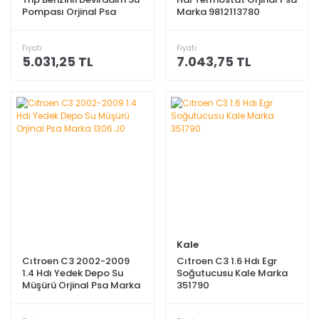
Pompası Orjinal Psa
Marka 9812113780
Marka 9846882380
Fiyatı
Fiyatı
5.031,25 TL
7.043,75 TL
Kale
Cıtroen C3 2002-2009
Cıtroen C3 1.6 Hdı Egr
1.4 Hdı Yedek Depo Su
Soğutucusu Kale Marka
Müşürü Orjinal Psa Marka
351790
1306.J0