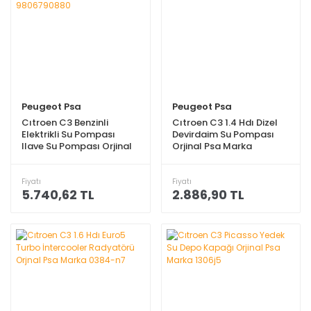
Peugeot Psa
Peugeot Psa
Cıtroen C3 Benzinli
Cıtroen C3 1.4 Hdı Dizel
Elektrikli Su Pompası
Devirdaim Su Pompası
llave Su Pompası Orjinal
Orjinal Psa Marka
Psa Marka 9806790880
1609417380
Fiyatı
Fiyatı
5.740,62 TL
2.886,90 TL