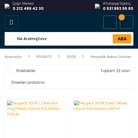
Çağrı Merkezi
Whatsapp Sipariş
0 212 489 42 30
0 531 893 55 80
ARA
Anasayfa
PEUGEOT
3008
Periyodik Bakım Ürünleri
Stoktakiler
Toplam 23 ürün