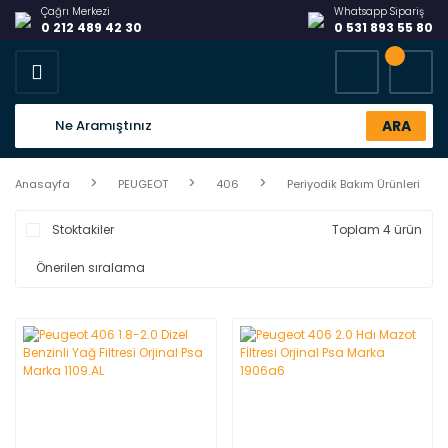
Çağrı Merkezi
Whatsapp Sipariş
0 212 489 42 30
0 531 893 55 80
ARA
Anasayfa
PEUGEOT
406
Periyodik Bakım Ürünleri
Stoktakiler
Toplam 4 ürün