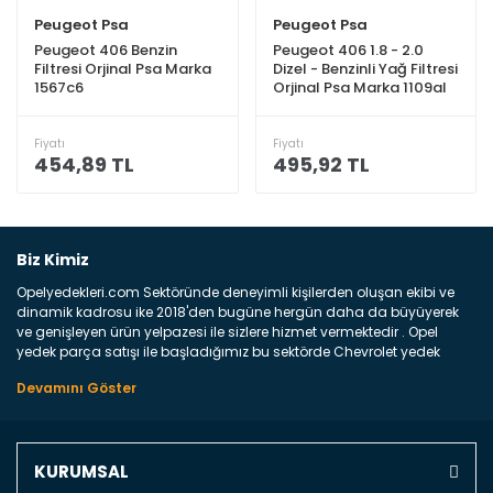
Peugeot Psa
Peugeot Psa
Peugeot 406 Benzin
Peugeot 406 1.8 - 2.0
Filtresi Orjinal Psa Marka
Dizel - Benzinli Yağ Filtresi
1567c6
Orjinal Psa Marka 1109al
Fiyatı
Fiyatı
454,89 TL
495,92 TL
Biz Kimiz
Opelyedekleri.com Sektöründe deneyimli kişilerden oluşan ekibi ve
dinamik kadrosu ike 2018'den bugüne hergün daha da büyüyerek
ve genişleyen ürün yelpazesi ile sizlere hizmet vermektedir . Opel
yedek parça satışı ile başladığımız bu sektörde Chevrolet yedek
parçaları sonrasında PSA bünyesinde olan Peugeot ve Citroen
marka araçların ve FCA Grubun Fiat ve Alfa Romeo yedek parça
satışına başlamıştır . Bünyemizde satışını gerçekleştirdiğimiz
markaların tüm orjinal yedek parçalarını ve yan sanayilerini sizlere
sunmaktayız . Online yedek parça satışına verdiğimiz öncelik ile
KURUMSAL
Türkiyenin 4 bir yanına ve uluslarası dünyanın dört bir yanına
indirimli kargo fiyatları ile istediğiniz yedek parçayı elinize