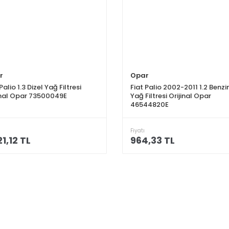
r
Opar
Palio 1.3 Dizel Yağ Filtresi
Fiat Palio 2002-2011 1.2 Benzin
inal Opar 73500049E
Yağ Filtresi Orijinal Opar
46544820E
Fiyatı
21,12 TL
964,33 TL