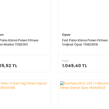
ron
Opar
 Palio Klima Polen Filtresi
Fiat Palio Klima Polen Filtresi
ron Marka 7082301
Orijinal Opar 7082301E
Fiyatı
05,52 TL
1.049,40 TL