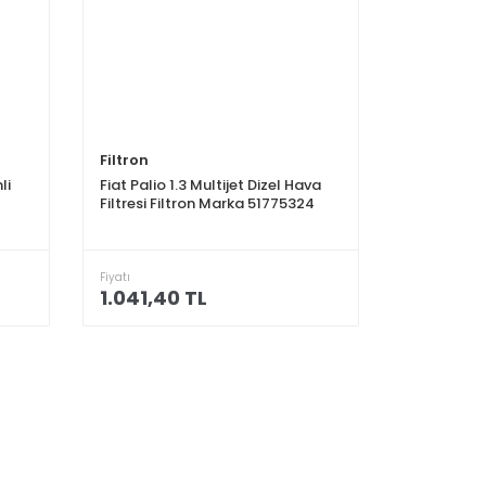
Filtron
li
Fiat Palio 1.3 Multijet Dizel Hava
Filtresi Filtron Marka 51775324
Fiyatı
1.041,40 TL