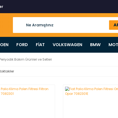
er
A
ROEN
FORD
FİAT
VOLKSWAGEN
BMW
MOT
Periyodik Bakım Ürünleri ve Setleri
toktakiler