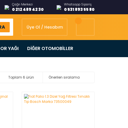
Çağrı Merkezi
Whatsapp Sipariş
0 212 489 42 30
0 531 893 55 80
RA
Üye Ol / Hesabım
OR YAĞI
DİĞER OTOMOBİLLER
Toplam 6 ürün