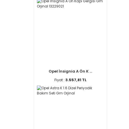
Opel İnsignia A Ön K ...
Fiyat :
3.557,81 TL