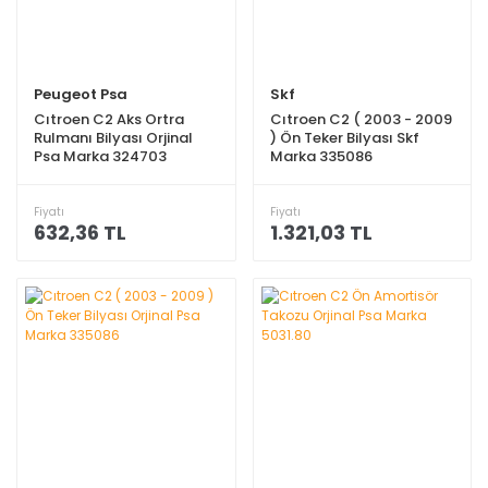
Peugeot Psa
Skf
Cıtroen C2 Aks Ortra
Cıtroen C2 ( 2003 - 2009
Rulmanı Bilyası Orjinal
) Ön Teker Bilyası Skf
Psa Marka 324703
Marka 335086
Fiyatı
Fiyatı
632,36 TL
1.321,03 TL