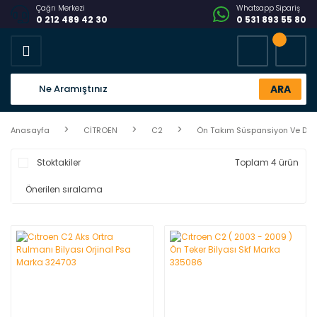
Çağrı Merkezi
Whatsapp Sipariş
0 212 489 42 30
0 531 893 55 80
ARA
Anasayfa
CİTROEN
C2
Ön Takım Süspansiyon Ve Dire
Stoktakiler
Toplam 4 ürün