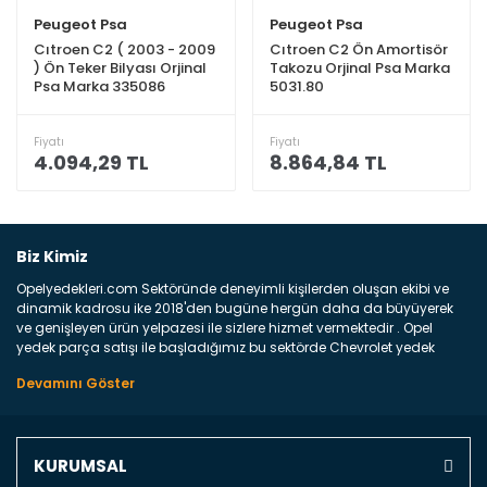
Peugeot Psa
Peugeot Psa
Cıtroen C2 ( 2003 - 2009
Cıtroen C2 Ön Amortisör
) Ön Teker Bilyası Orjinal
Takozu Orjinal Psa Marka
Psa Marka 335086
5031.80
Fiyatı
Fiyatı
4.094,29 TL
8.864,84 TL
Biz Kimiz
Opelyedekleri.com Sektöründe deneyimli kişilerden oluşan ekibi ve
dinamik kadrosu ike 2018'den bugüne hergün daha da büyüyerek
ve genişleyen ürün yelpazesi ile sizlere hizmet vermektedir . Opel
yedek parça satışı ile başladığımız bu sektörde Chevrolet yedek
parçaları sonrasında PSA bünyesinde olan Peugeot ve Citroen
marka araçların ve FCA Grubun Fiat ve Alfa Romeo yedek parça
satışına başlamıştır . Bünyemizde satışını gerçekleştirdiğimiz
markaların tüm orjinal yedek parçalarını ve yan sanayilerini sizlere
sunmaktayız . Online yedek parça satışına verdiğimiz öncelik ile
KURUMSAL
Türkiyenin 4 bir yanına ve uluslarası dünyanın dört bir yanına
indirimli kargo fiyatları ile istediğiniz yedek parçayı elinize