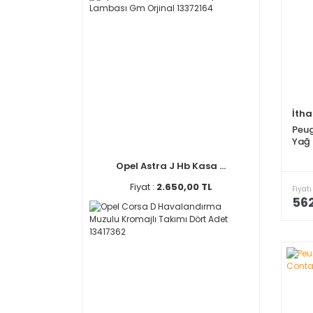
İtha
Peug
Yağ 
Opel Astra J Hb Kasa ...
Fiyat :
2.650,00 TL
Fiyatı
562