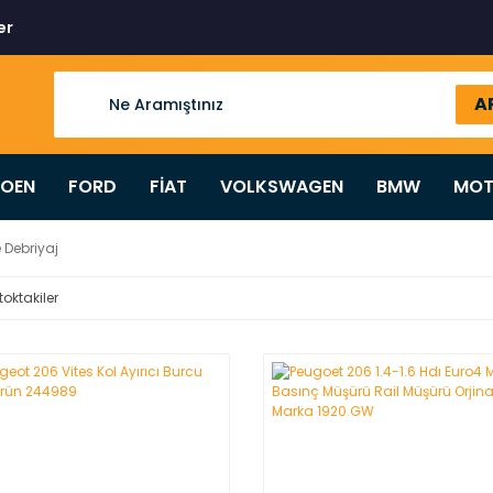
er
A
ROEN
FORD
FİAT
VOLKSWAGEN
BMW
MOT
 Debriyaj
toktakiler