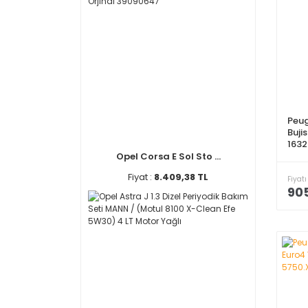
Peug
Buji
163
Opel Corsa E Sol Sto ...
Fiyat :
8.409,38 TL
Fiyatı
905