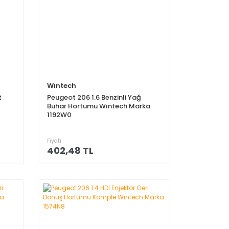
Wıntech
t
Peugeot 206 1.6 Benzinli Yağ
Buhar Hortumu Wıntech Marka
1192W0
Fiyatı
402,48 TL