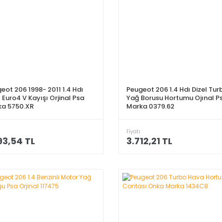
eot 206 1998- 2011 1.4 Hdı
Peugeot 206 1.4 Hdı Dizel Tur
l Euro4 V Kayışı Orjinal Psa
Yağ Borusu Hortumu Ojınal P
ka 5750.XR
Marka 0379.62
Fiyatı
93,54 TL
3.712,21 TL