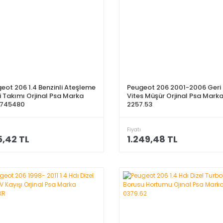
eot 206 1.4 Benzinli Ateşleme
Peugeot 206 2001-2006 Geri
si Takımı Orjinal Psa Marka
Vites Müşür Orjinal Psa Mark
2745480
2257.53
Fiyatı
,42 TL
1.249,48 TL