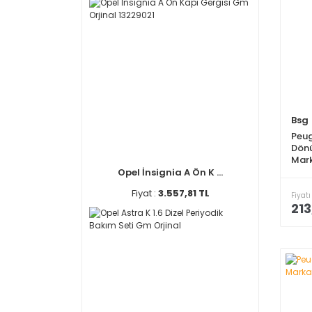
Bsg
Peug
Dön
Mar
Opel İnsignia A Ön K ...
Fiyat :
3.557,81 TL
Fiyatı
213