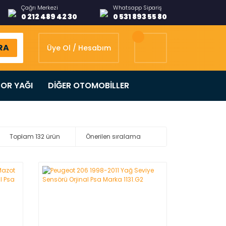
Çağrı Merkezi
Whatsapp Sipariş
0 212 489 42 30
0 531 893 55 80
RA
Üye Ol / Hesabım
OR YAĞI
DİĞER OTOMOBİLLER
Toplam 132 ürün