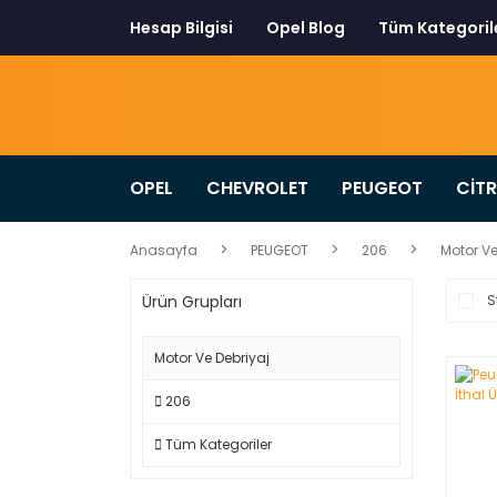
Hesap Bilgisi
Opel Blog
Tüm Kategoril
OPEL
CHEVROLET
PEUGEOT
CİT
Anasayfa
PEUGEOT
206
Motor Ve
Ürün Grupları
S
Motor Ve Debriyaj
206
Tüm Kategoriler