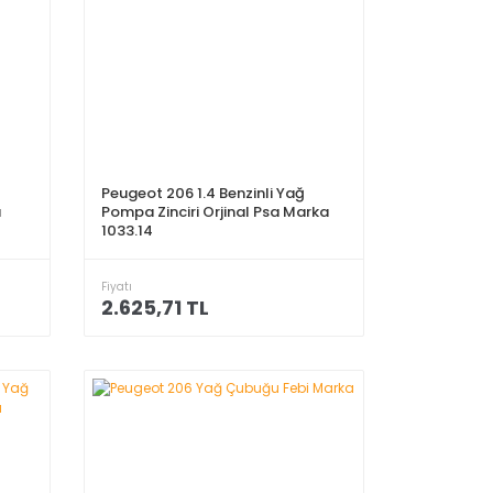
Peugeot 206 1.4 Benzinli Yağ
a
Pompa Zinciri Orjinal Psa Marka
1033.14
Fiyatı
2.625,71 TL