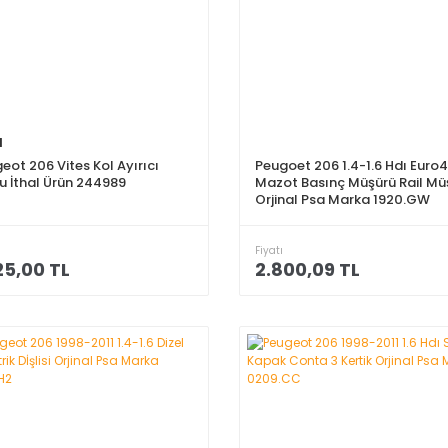
l
eot 206 Vites Kol Ayırıcı
Peugoet 206 1.4-1.6 Hdı Euro4
u İthal Ürün 244989
Mazot Basınç Müşürü Rail Mü
Orjinal Psa Marka 1920.GW
Fiyatı
25,00 TL
2.800,09 TL