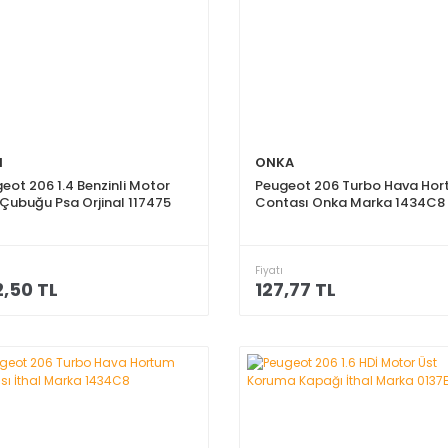
l
ONKA
eot 206 1.4 Benzinli Motor
Peugeot 206 Turbo Hava Ho
Çubuğu Psa Orjinal 117475
Contası Onka Marka 1434C8
Fiyatı
,50 TL
127,77 TL