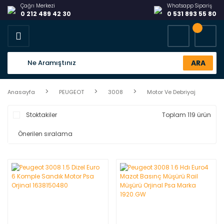
Çağrı Merkezi
Whatsapp Sipariş
0 212 489 42 30
0 531 893 55 80
ARA
Anasayfa
PEUGEOT
3008
Motor Ve Debriyaj
Stoktakiler
Toplam 119 ürün