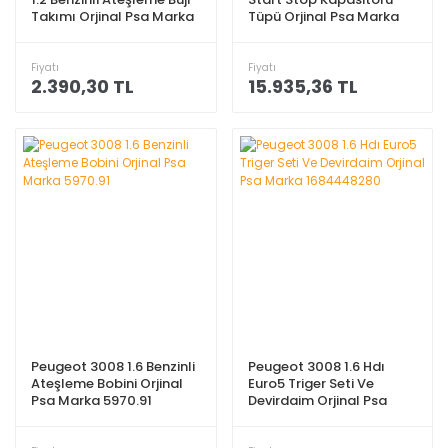
Takımı Orjinal Psa Marka
Tüpü Orjinal Psa Marka
5960.L5
9801739380
Fiyatı
Fiyatı
2.390,30 TL
15.935,36 TL
Peugeot 3008 1.6 Benzinli
Peugeot 3008 1.6 Hdı
Ateşleme Bobini Orjinal
Euro5 Triger Seti Ve
Psa Marka 5970.91
Devirdaim Orjinal Psa
Marka 1684448280