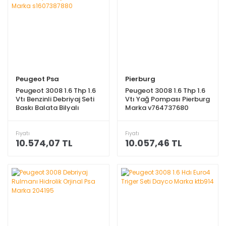
Peugeot Psa
Pierburg
Peugeot 3008 1.6 Thp 1.6
Peugeot 3008 1.6 Thp 1.6
Vtı Benzinli Debriyaj Seti
Vtı Yağ Pompası Pierburg
Baskı Balata Bilyalı
Marka v764737680
Orjinal Psa Marka
s1607387880
Fiyatı
Fiyatı
10.574,07 TL
10.057,46 TL