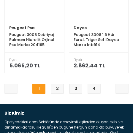
Peugeot Psa
Dayco
Peugeot 3008 Debriyaj
Peugeot 3008 1.6 Hdı
Rulmanı Hidrolik Orjinal
Euro4 Triger Seti Dayco
Psa Marka 204195
Marka ktb914
Fiyatı
Fiyatı
5.065,20 TL
2.862,44 TL
1
2
3
4
Biz Kimiz
Opelyedekleri.com Sektöründe deneyimli kişilerden oluşan ekibi ve
dinamik kadrosu ike 2018'den bugüne hergün daha da büyüyerek
ve genişleyen ürün yelpazesi ile sizlere hizmet vermektedir . Opel