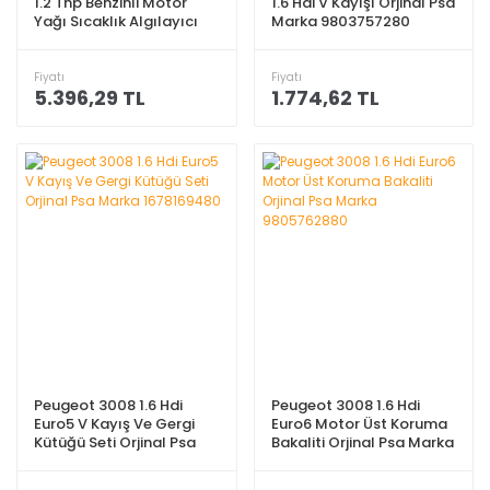
1.2 Thp Benzinli Motor
1.6 Hdi V Kayışı Orjinal Psa
Yağı Sıcaklık Algılayıcı
Marka 9803757280
Sensör Orjinal Psa Marka
9677091980
Fiyatı
Fiyatı
5.396,29 TL
1.774,62 TL
Peugeot 3008 1.6 Hdi
Peugeot 3008 1.6 Hdi
Euro5 V Kayış Ve Gergi
Euro6 Motor Üst Koruma
Kütüğü Seti Orjinal Psa
Bakaliti Orjinal Psa Marka
Marka 1678169480
9805762880