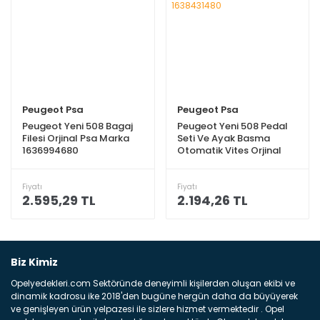
Peugeot Psa
Peugeot Psa
Peugeot Yeni 508 Bagaj
Peugeot Yeni 508 Pedal
Filesi Orjinal Psa Marka
Seti Ve Ayak Basma
1636994680
Otomatik Vites Orjinal
Psa Marka 1638431480
Fiyatı
Fiyatı
2.595,29 TL
2.194,26 TL
Biz Kimiz
Opelyedekleri.com Sektöründe deneyimli kişilerden oluşan ekibi ve
dinamik kadrosu ike 2018'den bugüne hergün daha da büyüyerek
ve genişleyen ürün yelpazesi ile sizlere hizmet vermektedir . Opel