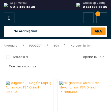
Çağrı Merkezi
Whatsapp Sipariş
0 212 489 42 30
0 531 893 55 80
ARA
Anasayfa
PEUGEOT
508
Karoseri İç Trim
Stoktakiler
Toplam 14 ürün