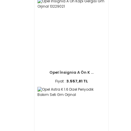
Opel İnsignia A Ön K ...
Fiyat :
3.557,81 TL