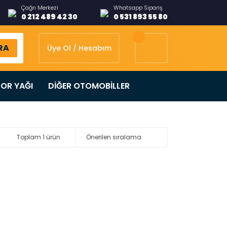
Çağrı Merkezi
Whatsapp Sipariş
0 212 489 42 30
0 531 893 55 80
RA
Üye Ol / Hesabım
OR YAĞI
DİĞER OTOMOBİLLER
Toplam 1 ürün