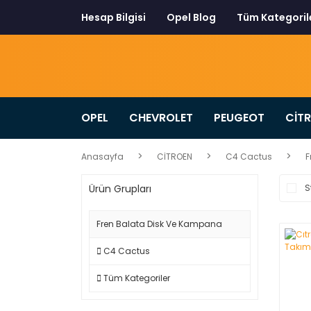
Hesap Bilgisi
Opel Blog
Tüm Kategoril
OPEL
CHEVROLET
PEUGEOT
CİT
Anasayfa
CİTROEN
C4 Cactus
F
Ürün Grupları
S
Fren Balata Disk Ve Kampana
C4 Cactus
Tüm Kategoriler