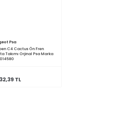
geot Psa
oen C4 Cactus Ön Fren
ta Takımı Orjinal Psa Marka
7014580
32,39 TL