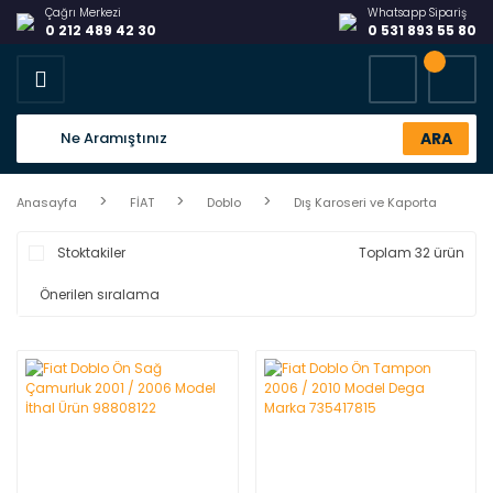
Çağrı Merkezi
Whatsapp Sipariş
0 212 489 42 30
0 531 893 55 80
ARA
Anasayfa
FİAT
Doblo
Dış Karoseri ve Kaporta
Stoktakiler
Toplam 32 ürün