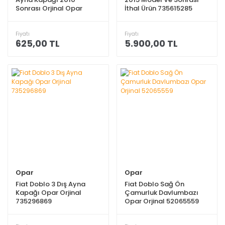
Sonrası Orjinal Opar
İthal Ürün 735615285
735498423
Fiyatı
Fiyatı
625,00 TL
5.900,00 TL
Opar
Opar
Fiat Doblo 3 Dış Ayna
Fiat Doblo Sağ Ön
Kapağı Opar Orjinal
Çamurluk Davlumbazı
735296869
Opar Orjinal 52065559