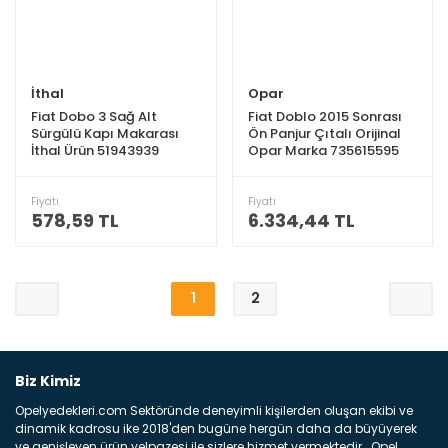
İthal
Opar
Fiat Dobo 3 Sağ Alt
Fiat Doblo 2015 Sonrası
Sürgülü Kapı Makarası
Ön Panjur Çıtalı Orijinal
İthal Ürün 51943939
Opar Marka 735615595
Fiyatı
Fiyatı
578,59 TL
6.334,44 TL
1
2
Biz Kimiz
Opelyedekleri.com Sektöründe deneyimli kişilerden oluşan ekibi ve
dinamik kadrosu ike 2018'den bugüne hergün daha da büyüyerek
ve genişleyen ürün yelpazesi ile sizlere hizmet vermektedir . Opel