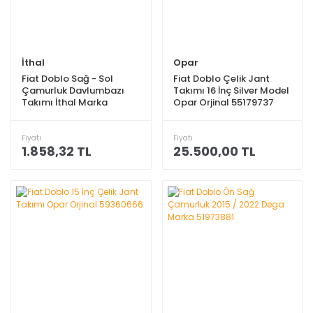
İthal
Opar
Fiat Doblo Sağ - Sol
Fiat Doblo Çelik Jant
Çamurluk Davlumbazı
Takımı 16 İnç Silver Model
Takımı İthal Marka
Opar Orjinal 55179737
51891109 - 51891107
Fiyatı
Fiyatı
1.858,32 TL
25.500,00 TL