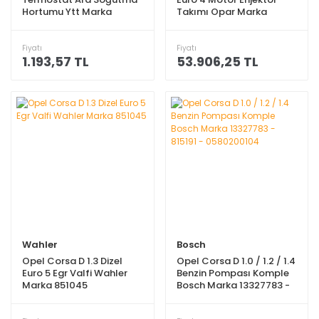
Hortumu Ytt Marka
Takımı Opar Marka
93183456
Fiyatı
Fiyatı
1.193,57 TL
53.906,25 TL
Wahler
Bosch
Opel Corsa D 1.3 Dizel
Opel Corsa D 1.0 / 1.2 / 1.4
Euro 5 Egr Valfi Wahler
Benzin Pompası Komple
Marka 851045
Bosch Marka 13327783 -
815191 - 0580200104