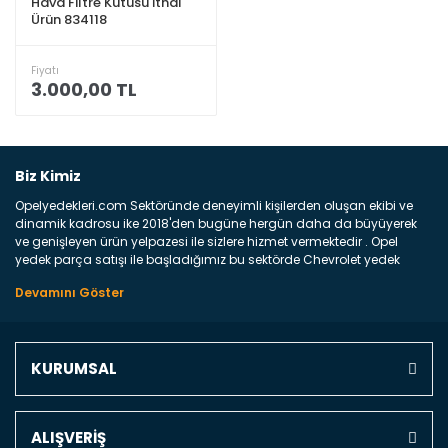
Hava Filtre Kutusu İthal
Ürün 834118
Fiyatı
3.000,00 TL
Biz Kimiz
Opelyedekleri.com Sektöründe deneyimli kişilerden oluşan ekibi ve
dinamik kadrosu ike 2018'den bugüne hergün daha da büyüyerek
ve genişleyen ürün yelpazesi ile sizlere hizmet vermektedir . Opel
yedek parça satışı ile başladığımız bu sektörde Chevrolet yedek
parçaları sonrasında PSA bünyesinde olan Peugeot ve Citroen
marka araçların ve FCA Grubun Fiat ve Alfa Romeo yedek parça
satışına başlamıştır . Bünyemizde satışını gerçekleştirdiğimiz
markaların tüm orjinal yedek parçalarını ve yan sanayilerini sizlere
sunmaktayız . Online yedek parça satışına verdiğimiz öncelik ile
KURUMSAL
Türkiyenin 4 bir yanına ve uluslarası dünyanın dört bir yanına
indirimli kargo fiyatları ile istediğiniz yedek parçayı elinize
ulaştırıyoruz Ne Satıyoruz ? Bu sorunun çok açık bir cevabı var yedek
parça ve bakım seti satıyoruz. Yedek parça denince akıllara binlerce
ALIŞVERİŞ
parça gelebilir ancak bunları biraz toparlarsak aşağıda belirttiğimiz