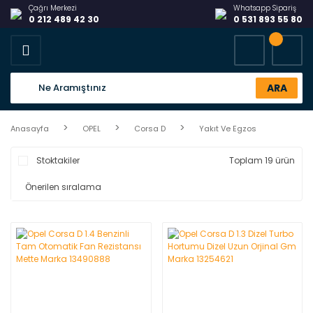
Çağrı Merkezi
Whatsapp Sipariş
0 212 489 42 30
0 531 893 55 80
ARA
Anasayfa
OPEL
Corsa D
Yakıt Ve Egzos
Stoktakiler
Toplam 19 ürün