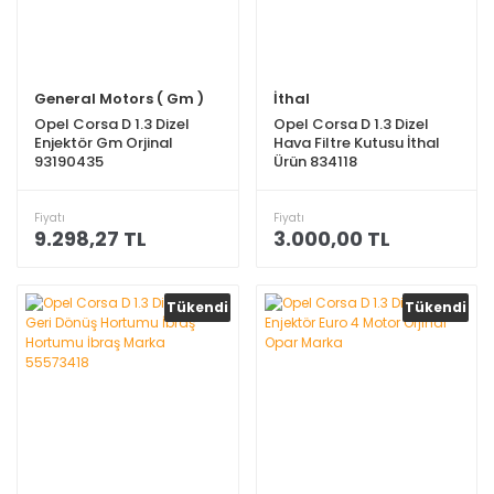
General Motors ( Gm )
İthal
Opel Corsa D 1.3 Dizel
Opel Corsa D 1.3 Dizel
Enjektör Gm Orjinal
Hava Filtre Kutusu İthal
93190435
Ürün 834118
Fiyatı
Fiyatı
9.298,27 TL
3.000,00 TL
Tükendi
Tükendi