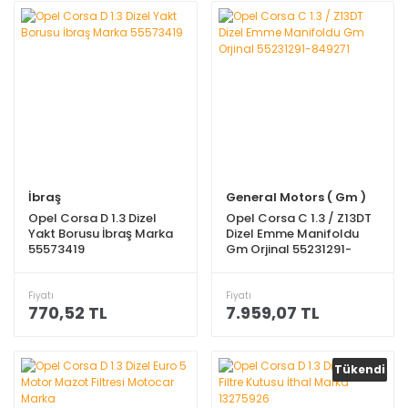
İbraş
General Motors ( Gm )
Opel Corsa D 1.3 Dizel
Opel Corsa C 1.3 / Z13DT
Yakt Borusu İbraş Marka
Dizel Emme Manifoldu
55573419
Gm Orjinal 55231291-
849271
Fiyatı
Fiyatı
770,52 TL
7.959,07 TL
Tükendi