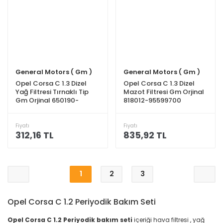
General Motors ( Gm )
General Motors ( Gm )
Opel Corsa C 1.3 Dizel
Opel Corsa C 1.3 Dizel
Yağ Filtresi Tırnaklı Tip
Mazot Filtresi Gm Orjinal
Gm Orjinal 650190-
818012-95599700
5650342
Fiyatı
Fiyatı
312,16 TL
835,92 TL
1
2
3
Opel Corsa C 1.2 Periyodik Bakım Seti
Opel Corsa C 1.2 Periyodik bakım seti
içeriği hava filtresi , yağ