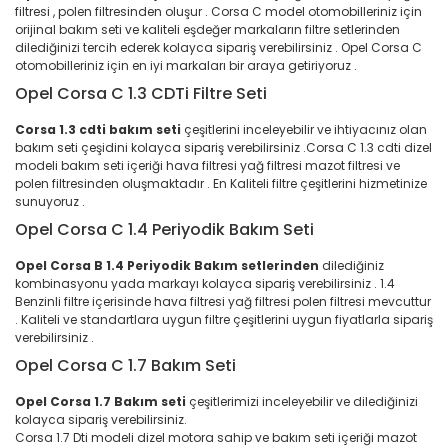
filtresi , polen filtresinden oluşur . Corsa C model otomobilleriniz için
orijinal bakım seti ve kaliteli eşdeğer markaların filtre setlerinden
dilediğinizi tercih ederek kolayca sipariş verebilirsiniz . Opel Corsa C
otomobilleriniz için en iyi markaları bir araya getiriyoruz .
Opel Corsa C 1.3 CDTi Filtre Seti
Corsa 1.3 cdti bakım seti
çeşitlerini inceleyebilir ve ihtiyacınız olan
bakım seti çeşidini kolayca sipariş verebilirsiniz .Corsa C 1.3 cdti dizel
modeli bakım seti içeriği hava filtresi yağ filtresi mazot filtresi ve
polen filtresinden oluşmaktadır . En Kaliteli filtre çeşitlerini hizmetinize
sunuyoruz .
Opel Corsa C 1.4 Periyodik Bakım Seti
Opel Corsa B 1.4 Periyodik Bakım setlerinden
dilediğiniz
kombinasyonu yada markayı kolayca sipariş verebilirsiniz . 1.4
Benzinli filtre içerisinde hava filtresi yağ filtresi polen filtresi mevcuttur
. Kaliteli ve standartlara uygun filtre çeşitlerini uygun fiyatlarla sipariş
verebilirsiniz .
Opel Corsa C 1.7 Bakım Seti
Opel Corsa 1.7 Bakım seti
çeşitlerimizi inceleyebilir ve dilediğinizi
kolayca sipariş verebilirsiniz.
Corsa 1.7 Dti modeli dizel motora sahip ve bakım seti içeriği mazot