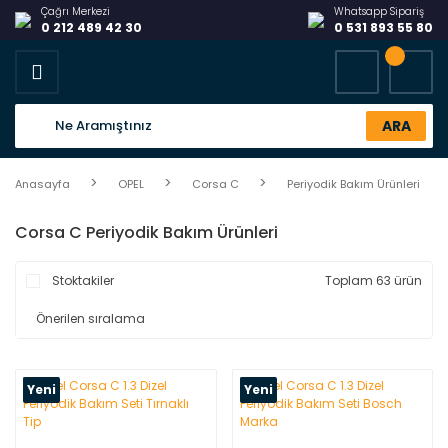
Çağrı Merkezi
Whatsapp Sipariş
0 212 489 42 30
0 531 893 55 80
ARA
Anasayfa
OPEL
Corsa C
Periyodik Bakım Ürünleri
Corsa C Periyodik Bakım Ürünleri
Stoktakiler
Toplam 63 ürün
Yeni
Yeni