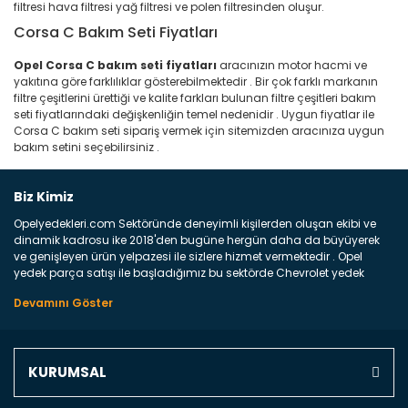
filtresi hava filtresi yağ filtresi ve polen filtresinden oluşur.
Corsa C Bakım Seti Fiyatları
Opel Corsa C bakım seti fiyatları
aracınızın motor hacmi ve
yakıtına göre farklılıklar gösterebilmektedir . Bir çok farklı markanın
filtre çeşitlerini ürettiği ve kalite farkları bulunan filtre çeşitleri bakım
seti fiyatlarındaki değişkenliğin temel nedenidir . Uygun fiyatlar ile
Corsa C bakım seti sipariş vermek için sitemizden aracınıza uygun
bakım setini seçebilirsiniz .
Biz Kimiz
Opelyedekleri.com Sektöründe deneyimli kişilerden oluşan ekibi ve
dinamik kadrosu ike 2018'den bugüne hergün daha da büyüyerek
ve genişleyen ürün yelpazesi ile sizlere hizmet vermektedir . Opel
yedek parça satışı ile başladığımız bu sektörde Chevrolet yedek
parçaları sonrasında PSA bünyesinde olan Peugeot ve Citroen
marka araçların ve FCA Grubun Fiat ve Alfa Romeo yedek parça
satışına başlamıştır . Bünyemizde satışını gerçekleştirdiğimiz
markaların tüm orjinal yedek parçalarını ve yan sanayilerini sizlere
sunmaktayız . Online yedek parça satışına verdiğimiz öncelik ile
KURUMSAL
Türkiyenin 4 bir yanına ve uluslarası dünyanın dört bir yanına
indirimli kargo fiyatları ile istediğiniz yedek parçayı elinize
ulaştırıyoruz Ne Satıyoruz ? Bu sorunun çok açık bir cevabı var yedek