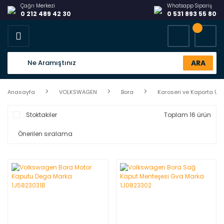
Çağrı Merkezi
Whatsapp Sipariş
0 212 489 42 30
0 531 893 55 80
ARA
Anasayfa
VOLKSWAGEN
Bora
Karoseri ve Kaporta Ürü
Stoktakiler
Toplam 16 ürün