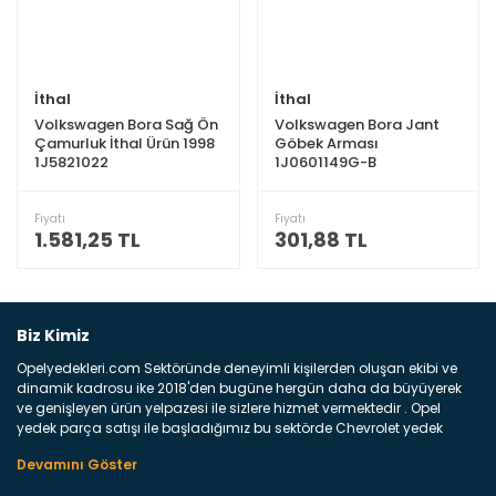
İthal
İthal
Volkswagen Bora Sağ Ön
Volkswagen Bora Jant
Çamurluk İthal Ürün 1998
Göbek Arması
1J5821022
1J0601149G-B
Fiyatı
Fiyatı
1.581,25 TL
301,88 TL
Biz Kimiz
Opelyedekleri.com Sektöründe deneyimli kişilerden oluşan ekibi ve
dinamik kadrosu ike 2018'den bugüne hergün daha da büyüyerek
ve genişleyen ürün yelpazesi ile sizlere hizmet vermektedir . Opel
yedek parça satışı ile başladığımız bu sektörde Chevrolet yedek
parçaları sonrasında PSA bünyesinde olan Peugeot ve Citroen
marka araçların ve FCA Grubun Fiat ve Alfa Romeo yedek parça
satışına başlamıştır . Bünyemizde satışını gerçekleştirdiğimiz