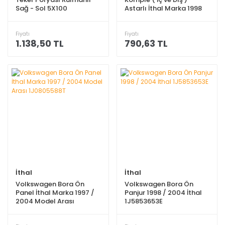
Sağ - Sol 5X100
Astarlı İthal Marka 1998
120X30MM ABS 43D İthal
Model Sonrası
Marka 1J0501477A
1J5853651LGRU
Fiyatı
Fiyatı
1.138,50 TL
790,63 TL
İthal
İthal
Volkswagen Bora Ön
Volkswagen Bora Ön
Panel İthal Marka 1997 /
Panjur 1998 / 2004 İthal
2004 Model Arası
1J5853653E
1J0805588T