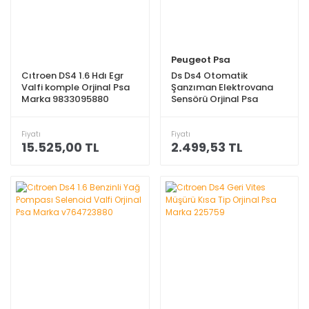
Peugeot Psa
Cıtroen DS4 1.6 Hdı Egr
Ds Ds4 Otomatik
Valfi komple Orjinal Psa
Şanzıman Elektrovana
Marka 9833095880
Sensörü Orjinal Psa
Marka 257416
Fiyatı
Fiyatı
15.525,00 TL
2.499,53 TL