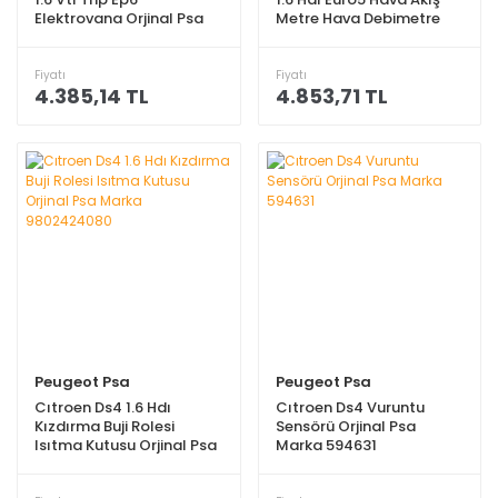
Elektrovana Orjinal Psa
Metre Hava Debimetre
Marka 1628924280
Orjinal Psa Marka 1920ra
Fiyatı
Fiyatı
4.385,14 TL
4.853,71 TL
Peugeot Psa
Peugeot Psa
Cıtroen Ds4 1.6 Hdı
Cıtroen Ds4 Vuruntu
Kızdırma Buji Rolesi
Sensörü Orjinal Psa
Isıtma Kutusu Orjinal Psa
Marka 594631
Marka 9802424080