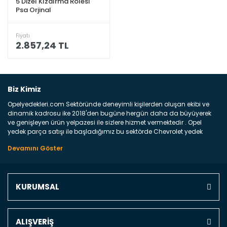
5 Dizel Kızdırma Rolesi
Psa Orjinal
Fiyatı
2.857,24 TL
Biz Kimiz
Opelyedekleri.com Sektöründe deneyimli kişilerden oluşan ekibi ve
dinamik kadrosu ike 2018'den bugüne hergün daha da büyüyerek
ve genişleyen ürün yelpazesi ile sizlere hizmet vermektedir . Opel
yedek parça satışı ile başladığımız bu sektörde Chevrolet yedek
parçaları sonrasında PSA bünyesinde olan Peugeot ve Citroen
marka araçların ve FCA Grubun Fiat ve Alfa Romeo yedek parça
satışına başlamıştır . Bünyemizde satışını gerçekleştirdiğimiz
markaların tüm orjinal yedek parçalarını ve yan sanayilerini sizlere
sunmaktayız . Online yedek parça satışına verdiğimiz öncelik ile
KURUMSAL
Türkiyenin 4 bir yanına ve uluslarası dünyanın dört bir yanına
indirimli kargo fiyatları ile istediğiniz yedek parçayı elinize
ulaştırıyoruz Ne Satıyoruz ? Bu sorunun çok açık bir cevabı var yedek
parça ve bakım seti satıyoruz. Yedek parça denince akıllara binlerce
ALIŞVERİŞ
parça gelebilir ancak bunları biraz toparlarsak aşağıda belirttiğimiz