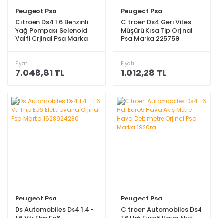
Peugeot Psa
Peugeot Psa
Cıtroen Ds4 1.6 Benzinli
Cıtroen Ds4 Geri Vites
Yağ Pompası Selenoid
Müşürü Kısa Tip Orjinal
Valfi Orjinal Psa Marka
Psa Marka 225759
v764723880
Fiyatı
Fiyatı
7.048,81 TL
1.012,28 TL
Peugeot Psa
Peugeot Psa
Ds Automobiles Ds4 1.4 -
Cıtroen Automobiles Ds4
1.6 Vtı Thp Ep6
1.6 Hdı Euro5 Hava Akış