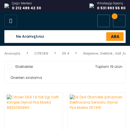
Çağrı Merkezi
Whatsapp Sipariş
0 212 489 42 30
0 531 893 55 80
ARA
Anasayfa
CİTROEN
DS 4
Ateşleme , Elektirik , Valf ,Sen
Stoktakiler
Toplam 19 ürün