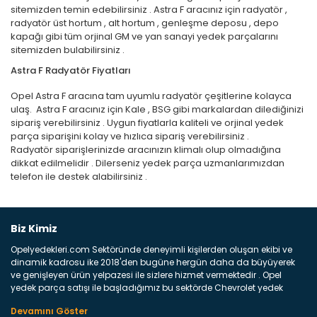
sitemizden temin edebilirsiniz . Astra F aracınız için radyatör ,
radyatör üst hortum , alt hortum , genleşme deposu , depo
kapağı gibi tüm orjinal GM ve yan sanayi yedek parçalarını
sitemizden bulabilirsiniz .
Astra F Radyatör Fiyatları
Opel Astra F aracına tam uyumlu radyatör çeşitlerine kolayca
ulaş. Astra F aracınız için Kale , BSG gibi markalardan dilediğinizi
sipariş verebilirsiniz . Uygun fiyatlarla kaliteli ve orjinal yedek
parça siparişini kolay ve hızlıca sipariş verebilirsiniz .
Radyatör siparişlerinizde aracınızın klimalı olup olmadığına
dikkat edilmelidir . Dilerseniz yedek parça uzmanlarımızdan
telefon ile destek alabilirsiniz .
Biz Kimiz
Opelyedekleri.com Sektöründe deneyimli kişilerden oluşan ekibi ve
dinamik kadrosu ike 2018'den bugüne hergün daha da büyüyerek
ve genişleyen ürün yelpazesi ile sizlere hizmet vermektedir . Opel
yedek parça satışı ile başladığımız bu sektörde Chevrolet yedek
parçaları sonrasında PSA bünyesinde olan Peugeot ve Citroen
marka araçların ve FCA Grubun Fiat ve Alfa Romeo yedek parça