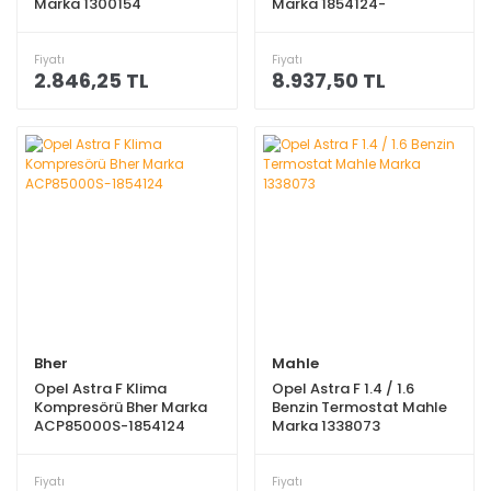
Marka 1300154
Marka 1854124-
TSP0155009
Fiyatı
Fiyatı
2.846,25 TL
8.937,50 TL
Bher
Mahle
Opel Astra F Klima
Opel Astra F 1.4 / 1.6
Kompresörü Bher Marka
Benzin Termostat Mahle
ACP85000S-1854124
Marka 1338073
Fiyatı
Fiyatı