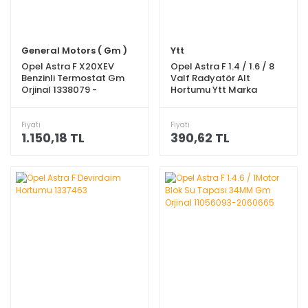
General Motors ( Gm )
Ytt
Opel Astra F X20XEV
Opel Astra F 1.4 / 1.6 / 8
Benzinli Termostat Gm
Valf Radyatör Alt
Orjinal 1338079 -
Hortumu Ytt Marka
95517664
1337108
Fiyatı
Fiyatı
1.150,18 TL
390,62 TL