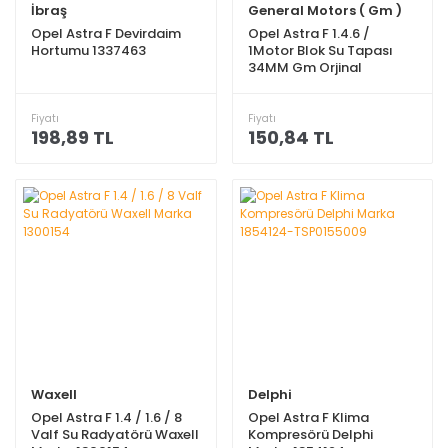
İbraş
General Motors ( Gm )
Opel Astra F Devirdaim
Opel Astra F 1.4.6 /
Hortumu 1337463
1Motor Blok Su Tapası
34MM Gm Orjinal
11056093-2060665
Fiyatı
Fiyatı
198,89 TL
150,84 TL
Waxell
Delphi
Opel Astra F 1.4 / 1.6 / 8
Opel Astra F Klima
Valf Su Radyatörü Waxell
Kompresörü Delphi