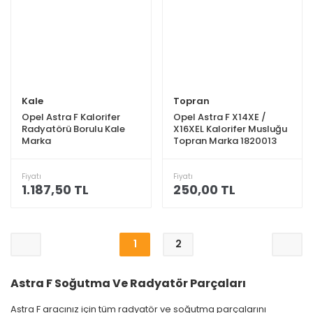
Kale
Topran
Opel Astra F Kalorifer
Opel Astra F X14XE /
Radyatörü Borulu Kale
X16XEL Kalorifer Musluğu
Marka
Topran Marka 1820013
Fiyatı
Fiyatı
1.187,50 TL
250,00 TL
1
2
Astra F Soğutma Ve Radyatör Parçaları
Astra F aracınız için tüm radyatör ve soğutma parçalarını