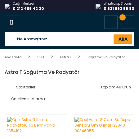
Çağrı Merkezi
Whatsapp Sipariş
0 212 489 42 30
0 531 893 55 80
ARA
Anasayfa
OPEL
Astra F
Soğutma Ve Radyatör
Astra F Soğutma Ve Radyatör
Stoktakiler
Toplam 48 ürün