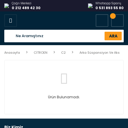
Çağrı Merkezi
Whatsapp Sipariş
0 212 489 42 30
0 531 893 55 80
ARA
Anasayfa
CİTROEN
C2
Arka Süspansiyon Ve Aks
Ürün Bulunamadı.
Biz Kimiz