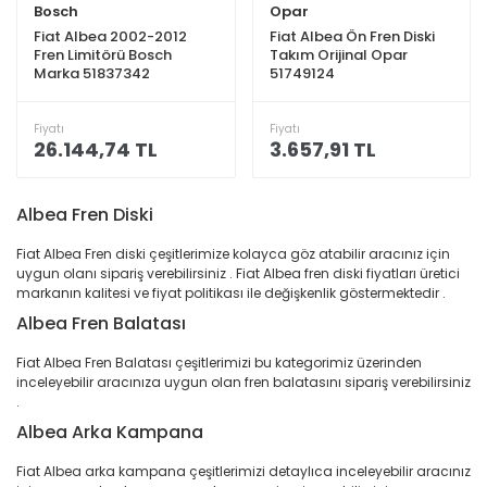
Bosch
Opar
Fiat Albea 2002-2012
Fiat Albea Ön Fren Diski
Fren Limitörü Bosch
Takım Orijinal Opar
Marka 51837342
51749124
Fiyatı
Fiyatı
26.144,74 TL
3.657,91 TL
Albea Fren Diski
Fiat Albea Fren diski çeşitlerimize kolayca göz atabilir aracınız için
uygun olanı sipariş verebilirsiniz . Fiat Albea fren diski fiyatları üretici
markanın kalitesi ve fiyat politikası ile değişkenlik göstermektedir .
Albea Fren Balatası
Fiat Albea Fren Balatası çeşitlerimizi bu kategorimiz üzerinden
inceleyebilir aracınıza uygun olan fren balatasını sipariş verebilirsiniz
.
Albea Arka Kampana
Fiat Albea arka kampana çeşitlerimizi detaylıca inceleyebilir aracınız