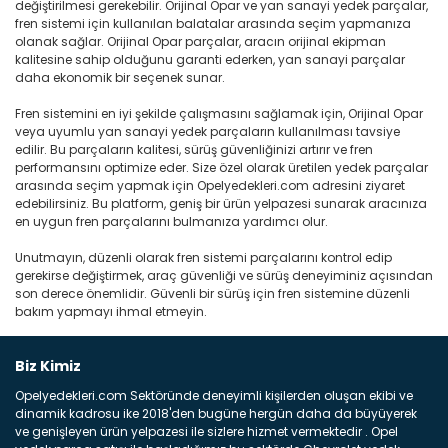
değiştirilmesi gerekebilir. Orijinal Opar ve yan sanayi yedek parçalar,
fren sistemi için kullanılan balatalar arasında seçim yapmanıza
olanak sağlar. Orijinal Opar parçalar, aracın orijinal ekipman
kalitesine sahip olduğunu garanti ederken, yan sanayi parçalar
daha ekonomik bir seçenek sunar.
Fren sistemini en iyi şekilde çalışmasını sağlamak için, Orijinal Opar
veya uyumlu yan sanayi yedek parçaların kullanılması tavsiye
edilir. Bu parçaların kalitesi, sürüş güvenliğinizi artırır ve fren
performansını optimize eder. Size özel olarak üretilen yedek parçalar
arasında seçim yapmak için Opelyedekleri.com adresini ziyaret
edebilirsiniz. Bu platform, geniş bir ürün yelpazesi sunarak aracınıza
en uygun fren parçalarını bulmanıza yardımcı olur.
Unutmayın, düzenli olarak fren sistemi parçalarını kontrol edip
gerekirse değiştirmek, araç güvenliği ve sürüş deneyiminiz açısından
son derece önemlidir. Güvenli bir sürüş için fren sistemine düzenli
bakım yapmayı ihmal etmeyin.
Biz Kimiz
Opelyedekleri.com Sektöründe deneyimli kişilerden oluşan ekibi ve
dinamik kadrosu ike 2018'den bugüne hergün daha da büyüyerek
ve genişleyen ürün yelpazesi ile sizlere hizmet vermektedir . Opel