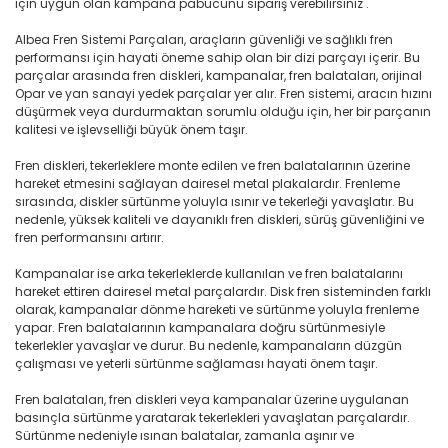
için uygun olan kampana pabucunu sipariş verebilirsiniz .
Albea Fren Sistemi Parçaları, araçların güvenliği ve sağlıklı fren
performansı için hayati öneme sahip olan bir dizi parçayı içerir. Bu
parçalar arasında fren diskleri, kampanalar, fren balataları, orijinal
Opar ve yan sanayi yedek parçalar yer alır. Fren sistemi, aracın hızını
düşürmek veya durdurmaktan sorumlu olduğu için, her bir parçanın
kalitesi ve işlevselliği büyük önem taşır.
Fren diskleri, tekerleklere monte edilen ve fren balatalarının üzerine
hareket etmesini sağlayan dairesel metal plakalardır. Frenleme
sırasında, diskler sürtünme yoluyla ısınır ve tekerleği yavaşlatır. Bu
nedenle, yüksek kaliteli ve dayanıklı fren diskleri, sürüş güvenliğini ve
fren performansını artırır.
Kampanalar ise arka tekerleklerde kullanılan ve fren balatalarını
hareket ettiren dairesel metal parçalardır. Disk fren sisteminden farklı
olarak, kampanalar dönme hareketi ve sürtünme yoluyla frenleme
yapar. Fren balatalarının kampanalara doğru sürtünmesiyle
tekerlekler yavaşlar ve durur. Bu nedenle, kampanaların düzgün
çalışması ve yeterli sürtünme sağlaması hayati önem taşır.
Fren balataları, fren diskleri veya kampanalar üzerine uygulanan
basınçla sürtünme yaratarak tekerlekleri yavaşlatan parçalardır.
Sürtünme nedeniyle ısınan balatalar, zamanla aşınır ve