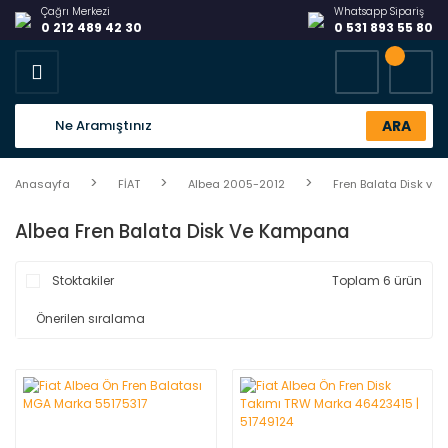
Çağrı Merkezi
Whatsapp Sipariş
0 212 489 42 30
0 531 893 55 80
ARA
Anasayfa
FİAT
Albea 2005-2012
Fren Balata Disk v
Albea Fren Balata Disk Ve Kampana
Stoktakiler
Toplam 6 ürün