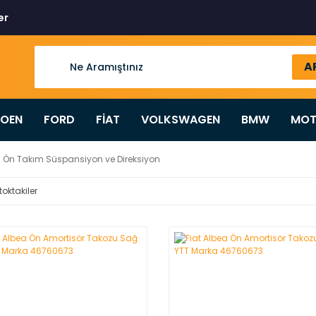
er
A
ROEN
FORD
FİAT
VOLKSWAGEN
BMW
MOT
Ön Takım Süspansiyon ve Direksiyon
toktakiler