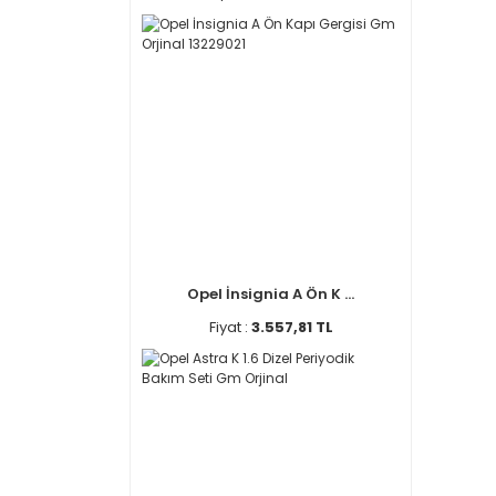
Opel İnsignia A Ön K ...
Fiyat :
3.557,81 TL