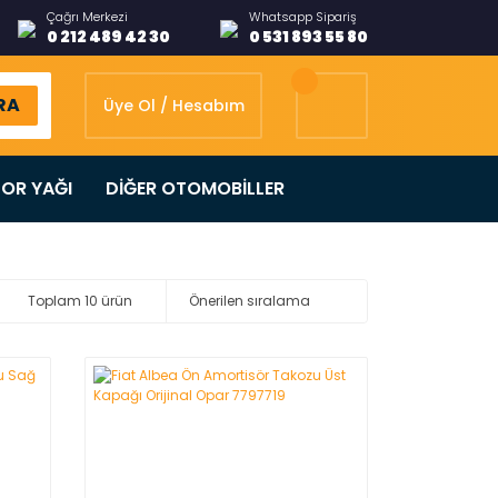
Çağrı Merkezi
Whatsapp Sipariş
0 212 489 42 30
0 531 893 55 80
RA
Üye Ol / Hesabım
OR YAĞI
DİĞER OTOMOBİLLER
Toplam 10 ürün