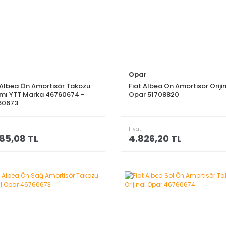
Opar
 Albea Ön Amortisör Takozu
Fiat Albea Ön Amortisör Oriji
mı YTT Marka 46760674 -
Opar 51708820
60673
Fiyatı
85,08 TL
4.826,20 TL