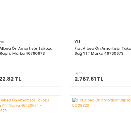
ro
Ytt
 Albea Ön Amortisör Takozu
Fiat Albea Ön Amortisör Tak
 Rapro Marka 46760673
Sağ YTT Marka 46760673
Fiyatı
22,82 TL
2.787,61 TL