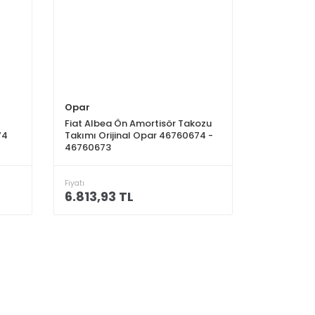
Opar
Fiat Albea Ön Amortisör Takozu
74
Takımı Orijinal Opar 46760674 -
46760673
Fiyatı
6.813,93 TL