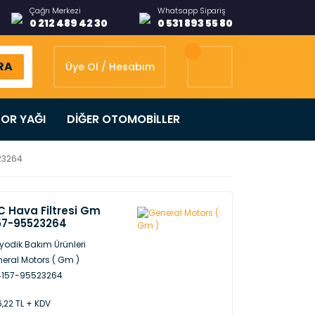
Çağrı Merkezi
Whatsapp Sipariş
0 212 489 42 30
0 531 893 55 80
RA
Üye Ol / Hesabım
OR YAĞI
DİĞER OTOMOBİLLER
523264
C Hava Filtresi Gm
157-95523264
iyodik Bakım Ürünleri
eral Motors ( Gm )
4157-95523264
,22 TL + KDV