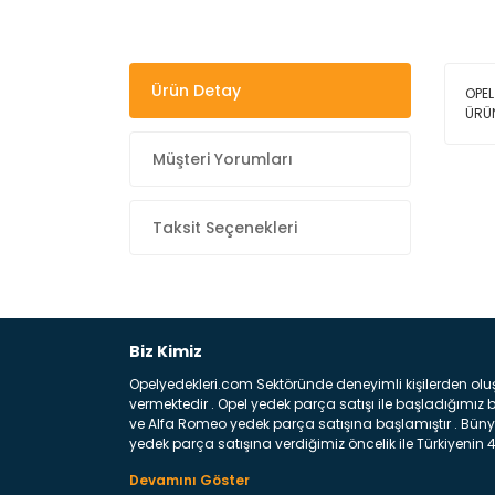
Ürün Detay
OPEL
ÜRÜ
Müşteri Yorumları
Taksit Seçenekleri
Biz Kimiz
Opelyedekleri.com Sektöründe deneyimli kişilerden olu
vermektedir . Opel yedek parça satışı ile başladığımı
ve Alfa Romeo yedek parça satışına başlamıştır . Bünye
yedek parça satışına verdiğimiz öncelik ile Türkiyenin 4 
Satıyoruz ? Bu sorunun çok açık bir cevabı var yedek p
belirttiğimiz parçalar sizlere fikir sağlayacaktır. Ön