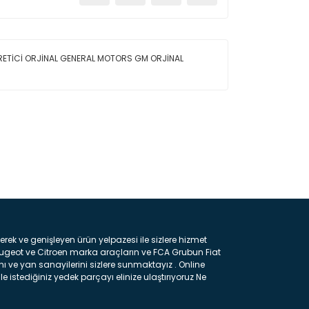
RETİCİ ORJİNAL GENERAL MOTORS GM ORJİNAL
ın!
k ve genişleyen ürün yelpazesi ile sizlere hizmet
eugeot ve Citroen marka araçların ve FCA Grubun Fiat
ı ve yan sanayilerini sizlere sunmaktayız . Online
e istediğiniz yedek parçayı elinize ulaştırıyoruz Ne
 gelebilir ancak bunları biraz toparlarsak aşağıda
ılmış olan kaporta aksam parçasıdır. Çamurluk :