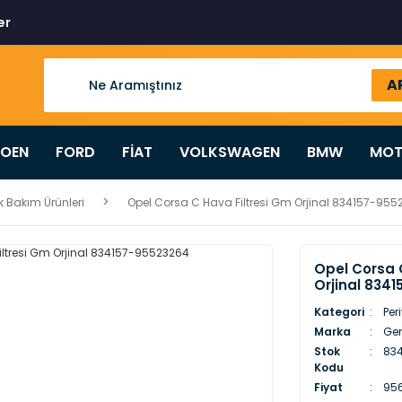
er
A
ROEN
FORD
FİAT
VOLKSWAGEN
BMW
MOT
k Bakım Ürünleri
Opel Corsa C Hava Filtresi Gm Orjinal 834157-95
Opel Corsa 
Orjinal 834
Kategori
Per
Marka
Gen
Stok
83
Kodu
Fiyat
956