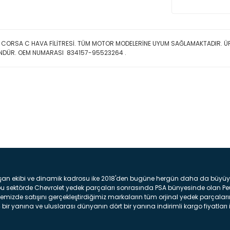
 CORSA C HAVA FİLİTRESİ. TÜM MOTOR MODELERİNE UYUM SAĞLAMAKTADIR. Ü
NDÜR. OEM NUMARASI 834157-95523264 .
Bu ürüne ilk yorumu siz yap
Yorum Yaz
şan ekibi ve dinamik kadrosu ike 2018'den bugüne hergün daha da büyüyere
z bu sektörde Chevrolet yedek parçaları sonrasında PSA bünyesinde olan P
mizde satışını gerçekleştirdiğimiz markaların tüm orjinal yedek parçaların
bir yanına ve uluslarası dünyanın dört bir yanına indirimli kargo fiyatları il
arça ve bakım seti satıyoruz. Yedek parça denince akıllara binlerce parça
 Tampon : Aracınızın ön kısmında bulunan plastik darbe emici amacı ile yap