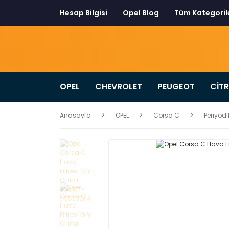
Hesap Bilgisi
Opel Blog
Tüm Kategoril
OPEL
CHEVROLET
PEUGEOT
CİT
Anasayfa
OPEL
Corsa C
Periyodi