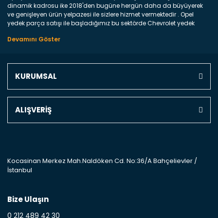
Yorum Yaz
dinamik kadrosu ike 2018'den bugüne hergün daha da büyüyerek
ve genişleyen ürün yelpazesi ile sizlere hizmet vermektedir . Opel
yedek parça satışı ile başladığımız bu sektörde Chevrolet yedek
parçaları sonrasında PSA bünyesinde olan Peugeot ve Citroen
marka araçların ve FCA Grubun Fiat ve Alfa Romeo yedek parça
satışına başlamıştır . Bünyemizde satışını gerçekleştirdiğimiz
markaların tüm orjinal yedek parçalarını ve yan sanayilerini sizlere
sunmaktayız . Online yedek parça satışına verdiğimiz öncelik ile
KURUMSAL
Türkiyenin 4 bir yanına ve uluslarası dünyanın dört bir yanına
indirimli kargo fiyatları ile istediğiniz yedek parçayı elinize
ulaştırıyoruz Ne Satıyoruz ? Bu sorunun çok açık bir cevabı var yedek
parça ve bakım seti satıyoruz. Yedek parça denince akıllara binlerce
ALIŞVERİŞ
parça gelebilir ancak bunları biraz toparlarsak aşağıda belirttiğimiz
parçalar sizlere fikir sağlayacaktır. Ön Tampon : Aracınızın ön
kısmında bulunan plastik darbe emici amacı ile yapılmış olan
kaporta aksam parçasıdır. Çamurluk : Aracınızın ön ve arka teker
kısmını kapsayan metal sac veya plsatikten yapılma olan tekerlek
çamurluk kısmıdır. Kaporta aksam parçasıdır. Kaput : Aracınızın ön
Kocasinan Merkez Mah.Naldöken Cd. No:36/A Bahçelievler /
kısmında bulunan motor koruma amacı ile yapılmış olan sac
İstanbul
kaporta aksam parçasıdır. Far : Aracımızın aydınlatma amacı ile
kullanılan aksam parçasıdır. Fren Balatası : Aracımızı durdurmak
için üretilmiş disk ile teması sayesinde durmayı sağlayan aksam
parçadır . Fren Diski : Aracımızın ön ve arka tekerlerinde bulunan
Bize Ulaşın
frenleme ana elemanıdır . Hangi Araçlara Yedek Parça Satıyoruz ?
0 212 489 42 30
Opel Yedek Parça : Opel marka otomobillerin Oem olan tüm