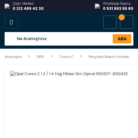
Çağrı Merkezi
Whatsapp Sipariş
0 212 489 42 30
0 531 893 55 80
ARA
Anasayfa
OPEL
Corsa C
Periyodik Bakım Ürünleri