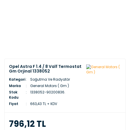
Opel Astra F 1.4 / 8 Valf Termostat
Gm Orjinal 1338052
Kategori
Soğutma Ve Radyatör
Marka
General Motors ( Gm )
Stok
1338052-90200836.
Kodu
Fiyat
663,43 TL + KDV
796,12 TL