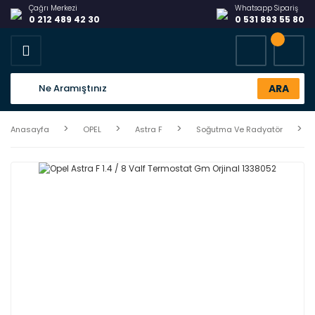
Çağrı Merkezi
Whatsapp Sipariş
0 212 489 42 30
0 531 893 55 80
ARA
Anasayfa
OPEL
Astra F
Soğutma Ve Radyatör