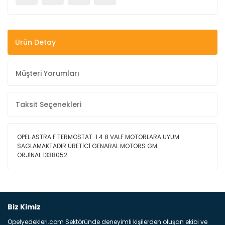
Ürün Detay
Müşteri Yorumları
Taksit Seçenekleri
OPEL ASTRA F TERMOSTAT. 1.4 8 VALF MOTORLARA UYUM
SAGLAMAKTADIR.ÜRETİCİ GENARAL MOTORS GM
ORJİNAL 1338052.
Bu ürüne ilk yorumu siz yapın!
Biz Kimiz
Opelyedekleri.com Sektöründe deneyimli kişilerden oluşan ekibi ve