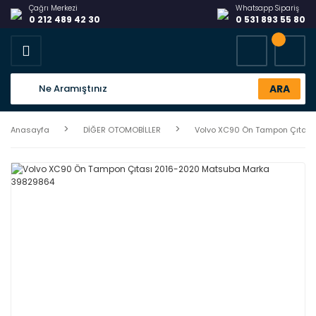
Çağrı Merkezi
Whatsapp Sipariş
0 212 489 42 30
0 531 893 55 80
ARA
Anasayfa
DİĞER OTOMOBİLLER
Volvo XC90 Ön Tampon Çıtas