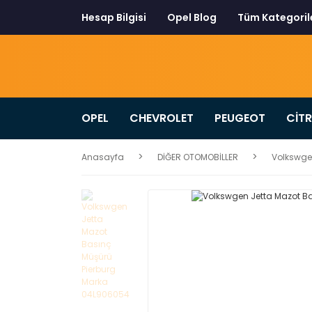
Hesap Bilgisi
Opel Blog
Tüm Kategoril
OPEL
CHEVROLET
PEUGEOT
CİT
Anasayfa
DİĞER OTOMOBİLLER
Volkswge