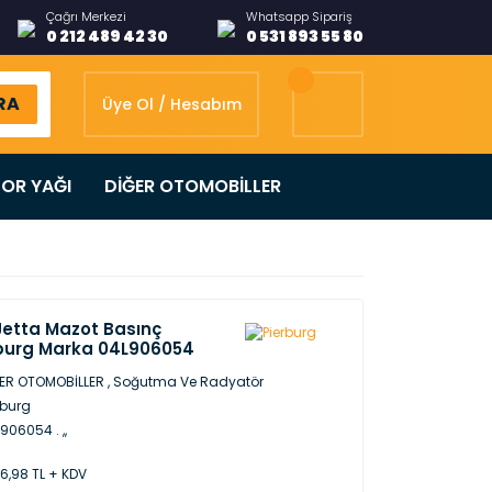
Çağrı Merkezi
Whatsapp Sipariş
0 212 489 42 30
0 531 893 55 80
RA
Üye Ol / Hesabım
OR YAĞI
DİĞER OTOMOBİLLER
etta Mazot Basınç
burg Marka 04L906054
ER OTOMOBİLLER
,
Soğutma Ve Radyatör
rburg
906054 . ,,
36,98 TL + KDV