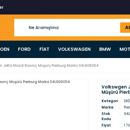
er
A
ROEN
FORD
FİAT
VOLKSWAGEN
BMW
MOT
n Jetta Mazot Basınç Müşürü Pierburg Marka 04L906054
Volkswgen J
Müşürü Pier
Kategori
DİĞ
Marka
Pie
Stok
04L
Kodu
Fiyat
1.7