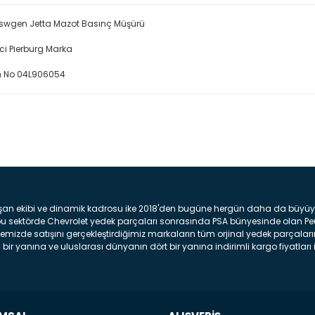
swgen Jetta Mazot Basınç Müşürü
ici Pierburg Marka
 No 04L906054
Bu ürüne ilk yorumu siz yap
Yorum Yaz
şan ekibi ve dinamik kadrosu ike 2018'den bugüne hergün daha da büyüyere
z bu sektörde Chevrolet yedek parçaları sonrasında PSA bünyesinde olan P
mizde satışını gerçekleştirdiğimiz markaların tüm orjinal yedek parçaların
bir yanına ve uluslarası dünyanın dört bir yanına indirimli kargo fiyatları il
arça ve bakım seti satıyoruz. Yedek parça denince akıllara binlerce parça
 Tampon : Aracınızın ön kısmında bulunan plastik darbe emici amacı ile yap
c veya plsatikten yapılma olan tekerlek çamurluk kısmıdır. Kaporta aksam
am parçasıdır. Far : Aracımızın aydınlatma amacı ile kullanılan aksam pa
aksam parçadır . Fren Diski : Aracımızın ön ve arka tekerlerinde bulunan 