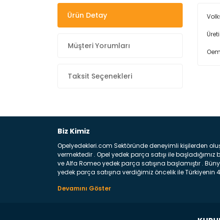
Ürün Detay
Volk
Üret
Müşteri Yorumları
Oem
Taksit Seçenekleri
Biz Kimiz
Opelyedekleri.com Sektöründe deneyimli kişilerden olu
vermektedir . Opel yedek parça satışı ile başladığımı
ve Alfa Romeo yedek parça satışına başlamıştır . Bünye
yedek parça satışına verdiğimiz öncelik ile Türkiyenin 4 
Satıyoruz ? Bu sorunun çok açık bir cevabı var yedek p
belirttiğimiz parçalar sizlere fikir sağlayacaktır. Ön
Aracınızın ön ve arka teker kısmını kapsayan metal sa
motor koruma amacı ile yapılmış olan sac kaporta aks
üretilmiş disk ile teması sayesinde durmayı sağlayan 