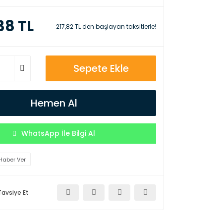
38 TL
217,82 TL den başlayan taksitlerle!
Sepete Ekle
Hemen Al
WhatsApp İle Bilgi Al
Haber Ver
Tavsiye Et