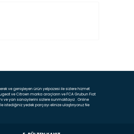
ın!
k ve genişleyen ürün yelpazesi ile sizlere hizmet
eugeot ve Citroen marka araçların ve FCA Grubun Fiat
ı ve yan sanayilerini sizlere sunmaktayız . Online
e istediğiniz yedek parçayı elinize ulaştırıyoruz Ne
 gelebilir ancak bunları biraz toparlarsak aşağıda
ılmış olan kaporta aksam parçasıdır. Çamurluk :
 parçasıdır. Kaput : Aracınızın ön kısmında bulunan
rçasıdır. Fren Balatası : Aracımızı durdurmak için
frenleme ana elemanıdır . Hangi Araçlara Yedek Parça