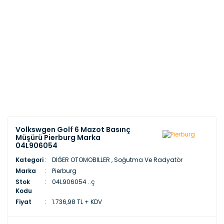
Volkswgen Golf 6 Mazot Basınç
Müşürü Pierburg Marka
04L906054
Kategori
DİĞER OTOMOBİLLER
,
Soğutma Ve Radyatör
Marka
Pierburg
Stok
04L906054 ..ç
Kodu
Fiyat
1.736,98 TL + KDV