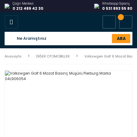
Çağrı Merkezi
Whatsapp Sipariş
0 212 489 42 30
0 531 893 55 80
ARA
Anasayfa
DİĞER OTOMOBİLLER
Volkswgen Golf 6 Mazot Bası