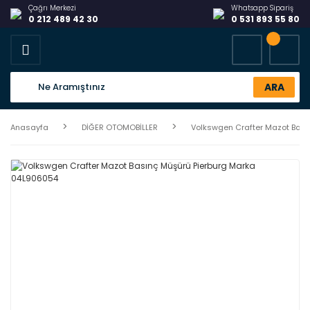
Çağrı Merkezi
Whatsapp Sipariş
0 212 489 42 30
0 531 893 55 80
ARA
Anasayfa
DİĞER OTOMOBİLLER
Volkswgen Crafter Mazot Bas