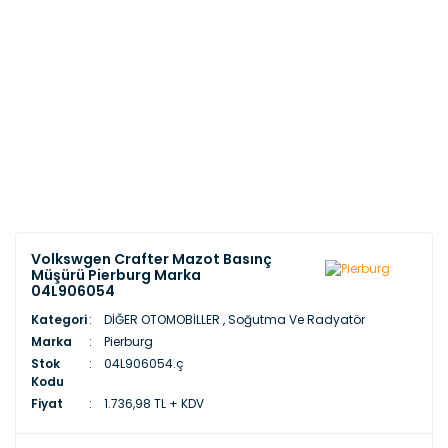
Volkswgen Crafter Mazot Basınç
Müşürü Pierburg Marka
04L906054
Kategori
DİĞER OTOMOBİLLER
,
Soğutma Ve Radyatör
Marka
Pierburg
Stok
04L906054.ç
Kodu
Fiyat
1.736,98 TL + KDV