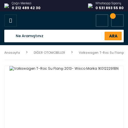
Çağrı Merkezi
Whatsapp Sipariş
0 212 489 42 30
0 531 893 55 80
ARA
Anasayfa
DİĞER OTOMOBİLLER
Volkswagen T-Roc Su Flanşı 2