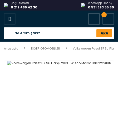
Çağrı Merkezi
Whatsapp Sipariş
0 212 489 42 30
0 531 893 55 80
ARA
Anasayfa
DİĞER OTOMOBİLLER
Volkswagen Passt B7 Su Flanş