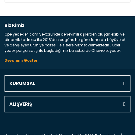
Bu ürüne ilk yorumu siz yapın!
Biz Kimiz
Opelyedekleri.com Sektöründe deneyimli kişilerden oluşan ekibi ve
Yorum Yaz
dinamik kadrosu ike 2018'den bugüne hergün daha da büyüyerek
ve genişleyen ürün yelpazesi ile sizlere hizmet vermektedir . Opel
yedek parça satışı ile başladığımız bu sektörde Chevrolet yedek
parçaları sonrasında PSA bünyesinde olan Peugeot ve Citroen
marka araçların ve FCA Grubun Fiat ve Alfa Romeo yedek parça
satışına başlamıştır . Bünyemizde satışını gerçekleştirdiğimiz
markaların tüm orjinal yedek parçalarını ve yan sanayilerini sizlere
sunmaktayız . Online yedek parça satışına verdiğimiz öncelik ile
KURUMSAL
Türkiyenin 4 bir yanına ve uluslarası dünyanın dört bir yanına
indirimli kargo fiyatları ile istediğiniz yedek parçayı elinize
ulaştırıyoruz Ne Satıyoruz ? Bu sorunun çok açık bir cevabı var yedek
parça ve bakım seti satıyoruz. Yedek parça denince akıllara binlerce
ALIŞVERİŞ
parça gelebilir ancak bunları biraz toparlarsak aşağıda belirttiğimiz
parçalar sizlere fikir sağlayacaktır. Ön Tampon : Aracınızın ön
kısmında bulunan plastik darbe emici amacı ile yapılmış olan
kaporta aksam parçasıdır. Çamurluk : Aracınızın ön ve arka teker
kısmını kapsayan metal sac veya plsatikten yapılma olan tekerlek
çamurluk kısmıdır. Kaporta aksam parçasıdır. Kaput : Aracınızın ön