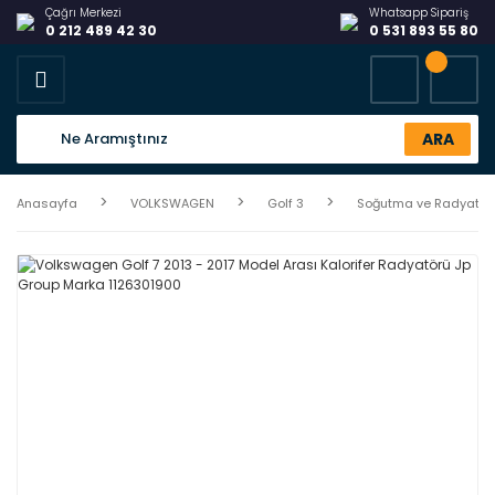
Çağrı Merkezi
Whatsapp Sipariş
0 212 489 42 30
0 531 893 55 80
ARA
Anasayfa
VOLKSWAGEN
Golf 3
Soğutma ve Radyatör