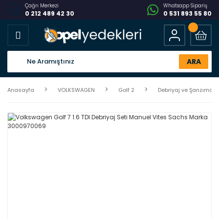
Çağrı Merkezi
Whatsapp Sipariş
0 212 489 42 30
0 531 893 55 80
ARA
Anasayfa
VOLKSWAGEN
Golf 2
Debriyaj ve Şanzıman 