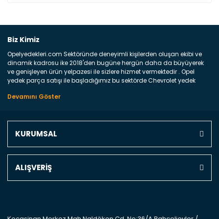
Bu ürüne ilk yorumu siz yapın!
Biz Kimiz
Opelyedekleri.com Sektöründe deneyimli kişilerden oluşan ekibi ve
Yorum Yaz
dinamik kadrosu ike 2018'den bugüne hergün daha da büyüyerek
ve genişleyen ürün yelpazesi ile sizlere hizmet vermektedir . Opel
yedek parça satışı ile başladığımız bu sektörde Chevrolet yedek
parçaları sonrasında PSA bünyesinde olan Peugeot ve Citroen
marka araçların ve FCA Grubun Fiat ve Alfa Romeo yedek parça
satışına başlamıştır . Bünyemizde satışını gerçekleştirdiğimiz
markaların tüm orjinal yedek parçalarını ve yan sanayilerini sizlere
sunmaktayız . Online yedek parça satışına verdiğimiz öncelik ile
KURUMSAL
Türkiyenin 4 bir yanına ve uluslarası dünyanın dört bir yanına
indirimli kargo fiyatları ile istediğiniz yedek parçayı elinize
ulaştırıyoruz Ne Satıyoruz ? Bu sorunun çok açık bir cevabı var yedek
parça ve bakım seti satıyoruz. Yedek parça denince akıllara binlerce
ALIŞVERİŞ
parça gelebilir ancak bunları biraz toparlarsak aşağıda belirttiğimiz
parçalar sizlere fikir sağlayacaktır. Ön Tampon : Aracınızın ön
kısmında bulunan plastik darbe emici amacı ile yapılmış olan
kaporta aksam parçasıdır. Çamurluk : Aracınızın ön ve arka teker
kısmını kapsayan metal sac veya plsatikten yapılma olan tekerlek
çamurluk kısmıdır. Kaporta aksam parçasıdır. Kaput : Aracınızın ön
Kocasinan Merkez Mah.Naldöken Cd. No:36/A Bahçelievler /