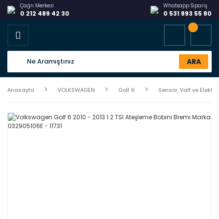
Çağrı Merkezi
Whatsapp Sipariş
0 212 489 42 30
0 531 893 55 80
ARA
Anasayfa
VOLKSWAGEN
Golf 6
Sensör, Valf ve Elektrik