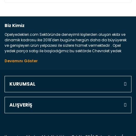
Bu ürüne ilk yorumu siz yapın!
Biz Kimiz
Opelyedekleri.com Sektöründe deneyimli kişilerden oluşan ekibi ve
Yorum Yaz
dinamik kadrosu ike 2018'den bugüne hergün daha da büyüyerek
ve genişleyen ürün yelpazesi ile sizlere hizmet vermektedir . Opel
yedek parça satışı ile başladığımız bu sektörde Chevrolet yedek
parçaları sonrasında PSA bünyesinde olan Peugeot ve Citroen
marka araçların ve FCA Grubun Fiat ve Alfa Romeo yedek parça
satışına başlamıştır . Bünyemizde satışını gerçekleştirdiğimiz
markaların tüm orjinal yedek parçalarını ve yan sanayilerini sizlere
sunmaktayız . Online yedek parça satışına verdiğimiz öncelik ile
KURUMSAL
Türkiyenin 4 bir yanına ve uluslarası dünyanın dört bir yanına
indirimli kargo fiyatları ile istediğiniz yedek parçayı elinize
ulaştırıyoruz Ne Satıyoruz ? Bu sorunun çok açık bir cevabı var yedek
parça ve bakım seti satıyoruz. Yedek parça denince akıllara binlerce
ALIŞVERİŞ
parça gelebilir ancak bunları biraz toparlarsak aşağıda belirttiğimiz
parçalar sizlere fikir sağlayacaktır. Ön Tampon : Aracınızın ön
kısmında bulunan plastik darbe emici amacı ile yapılmış olan
kaporta aksam parçasıdır. Çamurluk : Aracınızın ön ve arka teker
kısmını kapsayan metal sac veya plsatikten yapılma olan tekerlek
çamurluk kısmıdır. Kaporta aksam parçasıdır. Kaput : Aracınızın ön