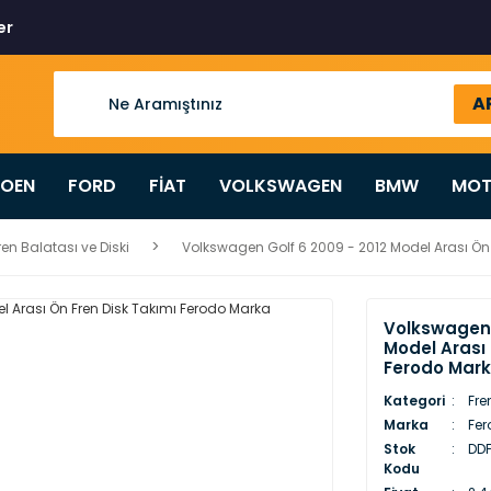
er
A
ROEN
FORD
FİAT
VOLKSWAGEN
BMW
MOT
ren Balatası ve Diski
Volkswagen Golf 6 2009 - 2012 Model Arası Ön
Volkswagen 
Model Arası 
Ferodo Mark
Kategori
Fre
Marka
Fer
Stok
DDF
Kodu