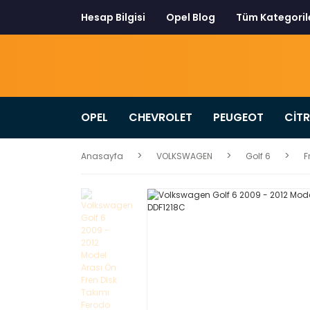
Hesap Bilgisi
Opel Blog
Tüm Kategoril
OPEL
CHEVROLET
PEUGEOT
CİT
Anasayfa
VOLKSWAGEN
Golf 6
F