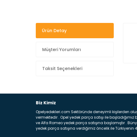
Ürün Detay
Müşteri Yorumları
Taksit Seçenekleri
Biz Kimiz
Opelyedekleri.com Sektöründe deneyimli kişilerden olu
vermektedir . Opel yedek parça satışı ile başladığımı
ve Alfa Romeo yedek parça satışına başlamıştır . Bünye
yedek parça satışına verdiğimiz öncelik ile Türkiyenin 4 
Satıyoruz ? Bu sorunun çok açık bir cevabı var yedek p