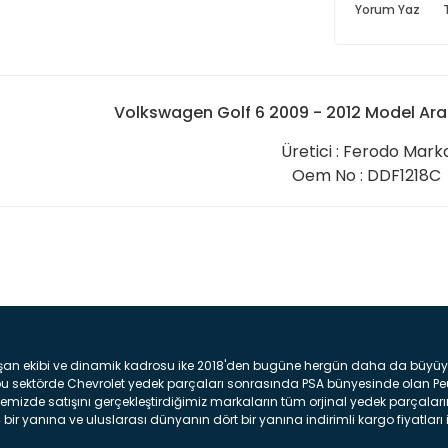
Yorum Yaz
Volkswagen Golf 6 2009 - 2012 Model Aras
Üretici : Ferodo Mark
Oem No : DDF1218C
Bu ürüne ilk yorumu siz yap
Yorum Yaz
şan ekibi ve dinamik kadrosu ike 2018'den bugüne hergün daha da büyüyere
z bu sektörde Chevrolet yedek parçaları sonrasında PSA bünyesinde olan P
mizde satışını gerçekleştirdiğimiz markaların tüm orjinal yedek parçaların
bir yanına ve uluslarası dünyanın dört bir yanına indirimli kargo fiyatları il
arça ve bakım seti satıyoruz. Yedek parça denince akıllara binlerce parça