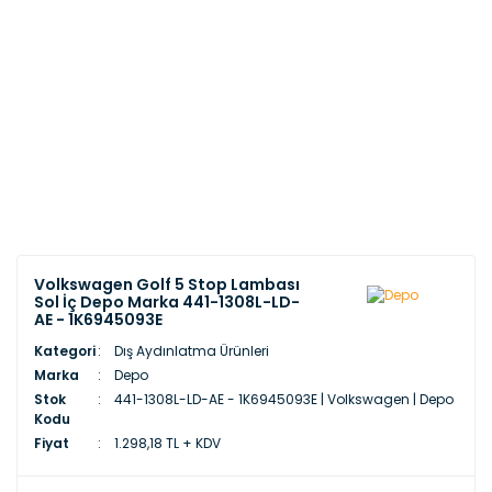
Volkswagen Golf 5 Stop Lambası
Sol İç Depo Marka 441-1308L-LD-
AE - 1K6945093E
Kategori
Dış Aydınlatma Ürünleri
Marka
Depo
Stok
441-1308L-LD-AE - 1K6945093E | Volkswagen | Depo
Kodu
Fiyat
1.298,18 TL + KDV