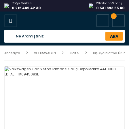
Çağrı Merkezi
Whatsapp Sipariş
0 212 489 42 30
0 531 893 55 80
ARA
Anasayfa
VOLKSWAGEN
Golf 5
Dış Aydınlatma Ürünler