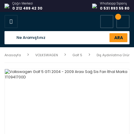
Çağrı Merkezi
Whatsapp Sipariş
0 212 489 42 30
0 531 893 55 80
ARA
Anasayfa
VOLKSWAGEN
Golf 5
Dış Aydınlatma Ürünler