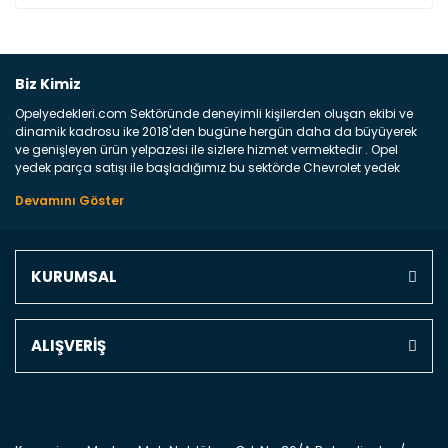
Bu ürüne ilk yorumu siz yapın!
Biz Kimiz
Opelyedekleri.com Sektöründe deneyimli kişilerden oluşan ekibi ve
Yorum Yaz
dinamik kadrosu ike 2018'den bugüne hergün daha da büyüyerek
ve genişleyen ürün yelpazesi ile sizlere hizmet vermektedir . Opel
yedek parça satışı ile başladığımız bu sektörde Chevrolet yedek
parçaları sonrasında PSA bünyesinde olan Peugeot ve Citroen
marka araçların ve FCA Grubun Fiat ve Alfa Romeo yedek parça
satışına başlamıştır . Bünyemizde satışını gerçekleştirdiğimiz
markaların tüm orjinal yedek parçalarını ve yan sanayilerini sizlere
sunmaktayız . Online yedek parça satışına verdiğimiz öncelik ile
KURUMSAL
Türkiyenin 4 bir yanına ve uluslarası dünyanın dört bir yanına
indirimli kargo fiyatları ile istediğiniz yedek parçayı elinize
ulaştırıyoruz Ne Satıyoruz ? Bu sorunun çok açık bir cevabı var yedek
parça ve bakım seti satıyoruz. Yedek parça denince akıllara binlerce
ALIŞVERİŞ
parça gelebilir ancak bunları biraz toparlarsak aşağıda belirttiğimiz
parçalar sizlere fikir sağlayacaktır. Ön Tampon : Aracınızın ön
kısmında bulunan plastik darbe emici amacı ile yapılmış olan
kaporta aksam parçasıdır. Çamurluk : Aracınızın ön ve arka teker
kısmını kapsayan metal sac veya plsatikten yapılma olan tekerlek
çamurluk kısmıdır. Kaporta aksam parçasıdır. Kaput : Aracınızın ön