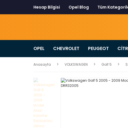
Hesap Bilgisi
Opel Blog
Tüm Kategoril
OPEL
CHEVROLET
PEUGEOT
CİT
Anasayfa
VOLKSWAGEN
Golf 5
S