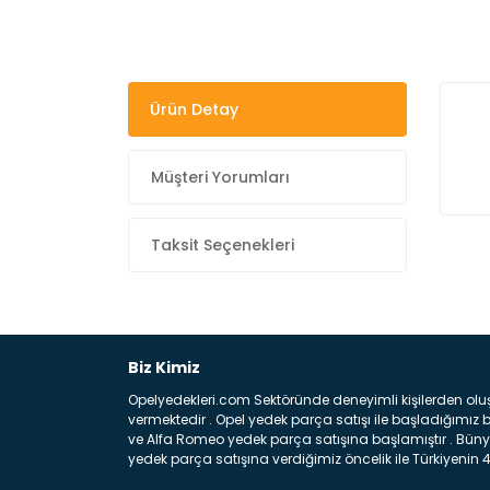
Ürün Detay
Müşteri Yorumları
Taksit Seçenekleri
Biz Kimiz
Opelyedekleri.com Sektöründe deneyimli kişilerden olu
vermektedir . Opel yedek parça satışı ile başladığımı
ve Alfa Romeo yedek parça satışına başlamıştır . Bünye
yedek parça satışına verdiğimiz öncelik ile Türkiyenin 4 
Satıyoruz ? Bu sorunun çok açık bir cevabı var yedek p