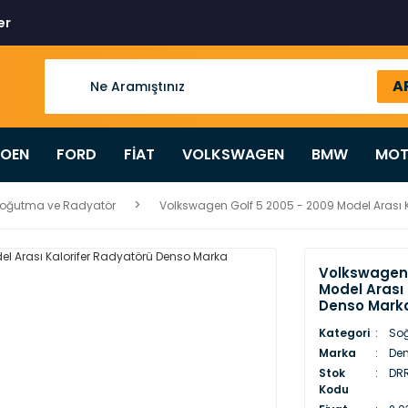
er
A
ROEN
FORD
FİAT
VOLKSWAGEN
BMW
MOT
oğutma ve Radyatör
Volkswagen Golf 5 2005 - 2009 Model Arası
Volkswagen 
Model Arası 
Denso Mark
Kategori
So
Marka
De
Stok
DRR
Kodu