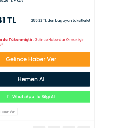
35,26 TL + KDV
31 TL
255,22 TL den başlayan taksitlerle!
arda Tükenmiştir.
Gelince Haberdar Olmak İçin
!!
Gelince Haber Ver
Hemen Al
WhatsApp İle Bilgi Al
Haber Ver