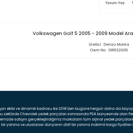
Yorum Yaz
Volkswagen Golf 5 2005 - 2009 Model Aras
Üretici : Denso Marka
Oem No : DRR32005
Bu ürüne ilk yorumu siz yap
Yorum Yaz
şan ekibi ve dinamik kadrosu ike 2018'den bugüne hergün daha da büyüyere
z bu sektörde Chevrolet yedek parçaları sonrasında PSA bünyesinde olan P
mizde satışını gerçekleştirdiğimiz markaların tüm orjinal yedek parçaların
bir yanına ve uluslarası dünyanın dört bir yanına indirimli kargo fiyatları il
arça ve bakım seti satıyoruz. Yedek parça denince akıllara binlerce parça