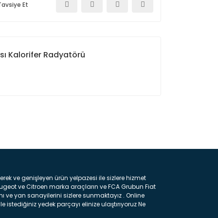
Tavsiye Et
ı Kalorifer Radyatörü
ın!
k ve genişleyen ürün yelpazesi ile sizlere hizmet
eugeot ve Citroen marka araçların ve FCA Grubun Fiat
ı ve yan sanayilerini sizlere sunmaktayız . Online
e istediğiniz yedek parçayı elinize ulaştırıyoruz Ne
 gelebilir ancak bunları biraz toparlarsak aşağıda