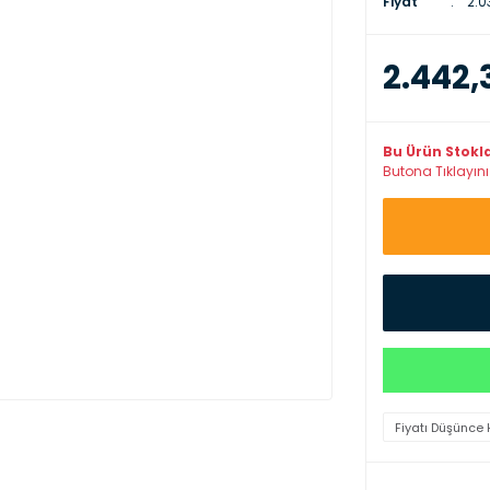
Fiyat
2.0
2.442,
Bu Ürün Stokl
Butona Tıklayınız
Fiyatı Düşünce 