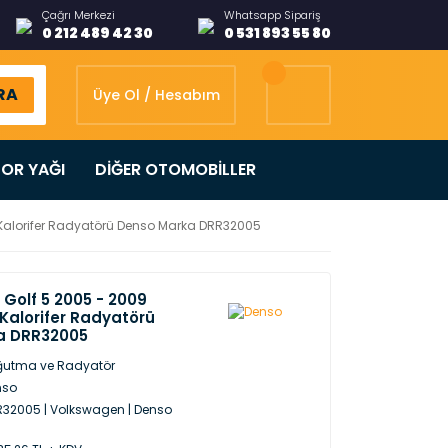
Çağrı Merkezi
Whatsapp Sipariş
0 212 489 42 30
0 531 893 55 80
RA
Üye Ol / Hesabım
OR YAĞI
DİĞER OTOMOBİLLER
 Kalorifer Radyatörü Denso Marka DRR32005
Golf 5 2005 - 2009
Kalorifer Radyatörü
a DRR32005
ğutma ve Radyatör
nso
32005 | Volkswagen | Denso