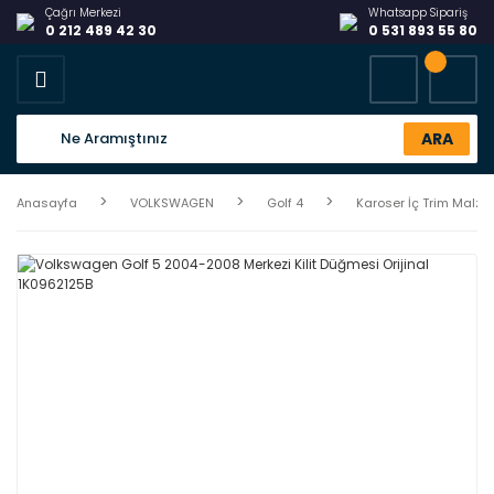
Çağrı Merkezi
Whatsapp Sipariş
0 212 489 42 30
0 531 893 55 80
ARA
Anasayfa
VOLKSWAGEN
Golf 4
Karoser İç Trim Malze