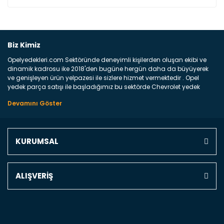
Bu ürüne ilk yorumu siz yapın!
Biz Kimiz
Opelyedekleri.com Sektöründe deneyimli kişilerden oluşan ekibi ve
Yorum Yaz
dinamik kadrosu ike 2018'den bugüne hergün daha da büyüyerek
ve genişleyen ürün yelpazesi ile sizlere hizmet vermektedir . Opel
yedek parça satışı ile başladığımız bu sektörde Chevrolet yedek
parçaları sonrasında PSA bünyesinde olan Peugeot ve Citroen
marka araçların ve FCA Grubun Fiat ve Alfa Romeo yedek parça
satışına başlamıştır . Bünyemizde satışını gerçekleştirdiğimiz
markaların tüm orjinal yedek parçalarını ve yan sanayilerini sizlere
sunmaktayız . Online yedek parça satışına verdiğimiz öncelik ile
KURUMSAL
Türkiyenin 4 bir yanına ve uluslarası dünyanın dört bir yanına
indirimli kargo fiyatları ile istediğiniz yedek parçayı elinize
ulaştırıyoruz Ne Satıyoruz ? Bu sorunun çok açık bir cevabı var yedek
parça ve bakım seti satıyoruz. Yedek parça denince akıllara binlerce
ALIŞVERİŞ
parça gelebilir ancak bunları biraz toparlarsak aşağıda belirttiğimiz
parçalar sizlere fikir sağlayacaktır. Ön Tampon : Aracınızın ön
kısmında bulunan plastik darbe emici amacı ile yapılmış olan
kaporta aksam parçasıdır. Çamurluk : Aracınızın ön ve arka teker
kısmını kapsayan metal sac veya plsatikten yapılma olan tekerlek
çamurluk kısmıdır. Kaporta aksam parçasıdır. Kaput : Aracınızın ön