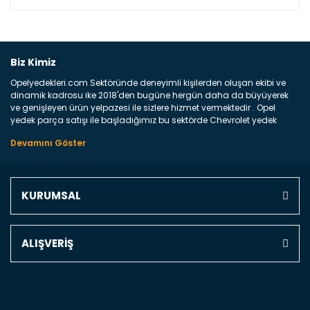
Bu ürüne ilk yorumu siz yapın!
Biz Kimiz
Opelyedekleri.com Sektöründe deneyimli kişilerden oluşan ekibi ve
Yorum Yaz
dinamik kadrosu ike 2018'den bugüne hergün daha da büyüyerek
ve genişleyen ürün yelpazesi ile sizlere hizmet vermektedir . Opel
yedek parça satışı ile başladığımız bu sektörde Chevrolet yedek
parçaları sonrasında PSA bünyesinde olan Peugeot ve Citroen
marka araçların ve FCA Grubun Fiat ve Alfa Romeo yedek parça
satışına başlamıştır . Bünyemizde satışını gerçekleştirdiğimiz
markaların tüm orjinal yedek parçalarını ve yan sanayilerini sizlere
sunmaktayız . Online yedek parça satışına verdiğimiz öncelik ile
KURUMSAL
Türkiyenin 4 bir yanına ve uluslarası dünyanın dört bir yanına
indirimli kargo fiyatları ile istediğiniz yedek parçayı elinize
ulaştırıyoruz Ne Satıyoruz ? Bu sorunun çok açık bir cevabı var yedek
parça ve bakım seti satıyoruz. Yedek parça denince akıllara binlerce
ALIŞVERİŞ
parça gelebilir ancak bunları biraz toparlarsak aşağıda belirttiğimiz
parçalar sizlere fikir sağlayacaktır. Ön Tampon : Aracınızın ön
kısmında bulunan plastik darbe emici amacı ile yapılmış olan
kaporta aksam parçasıdır. Çamurluk : Aracınızın ön ve arka teker
kısmını kapsayan metal sac veya plsatikten yapılma olan tekerlek
çamurluk kısmıdır. Kaporta aksam parçasıdır. Kaput : Aracınızın ön