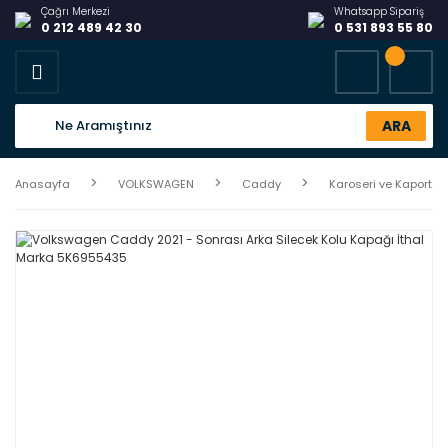
Çağrı Merkezi
Whatsapp Sipariş
0 212 489 42 30
0 531 893 55 80
ARA
Anasayfa
VOLKSWAGEN
Caddy
Karoseri ve Kaporta Ü