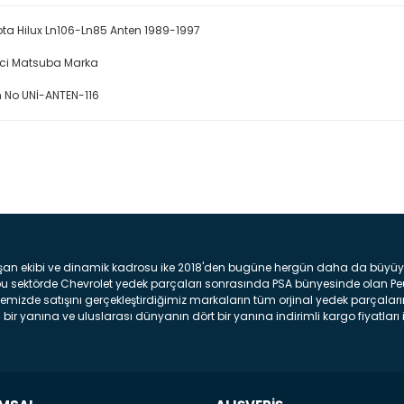
ta Hilux Ln106-Ln85 Anten 1989-1997
ici Matsuba Marka
 No UNİ-ANTEN-116
Bu ürüne ilk yorumu siz yap
Yorum Yaz
şan ekibi ve dinamik kadrosu ike 2018'den bugüne hergün daha da büyüyere
z bu sektörde Chevrolet yedek parçaları sonrasında PSA bünyesinde olan P
mizde satışını gerçekleştirdiğimiz markaların tüm orjinal yedek parçaların
bir yanına ve uluslarası dünyanın dört bir yanına indirimli kargo fiyatları il
arça ve bakım seti satıyoruz. Yedek parça denince akıllara binlerce parça
 Tampon : Aracınızın ön kısmında bulunan plastik darbe emici amacı ile yap
c veya plsatikten yapılma olan tekerlek çamurluk kısmıdır. Kaporta aksam
am parçasıdır. Far : Aracımızın aydınlatma amacı ile kullanılan aksam pa
aksam parçadır . Fren Diski : Aracımızın ön ve arka tekerlerinde bulunan 