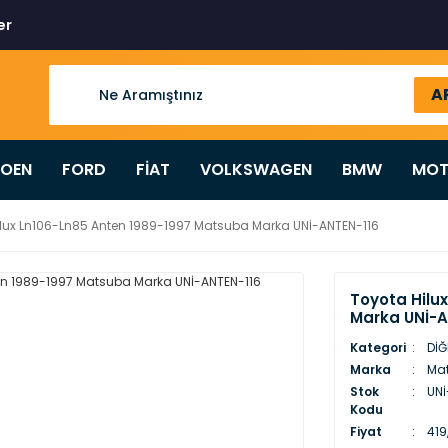
er
A
ROEN
FORD
FİAT
VOLKSWAGEN
BMW
MOT
ilux Ln106-Ln85 Anten 1989-1997 Matsuba Marka UNİ-ANTEN-116
Toyota Hilu
Marka UNİ-A
Kategori
DİĞ
Marka
Ma
Stok
UNİ
Kodu
Fiyat
419