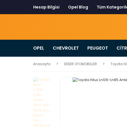
Hesap Bilgisi
Opel Blog
Tüm Kategoril
OPEL
CHEVROLET
PEUGEOT
CİT
Anasayfa
DİĞER OTOMOBİLLER
Toyota H