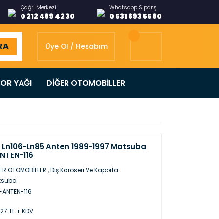
Çağrı Merkezi
Whatsapp Sipariş
0 212 489 42 30
0 531 893 55 80
RA
Üye Ol / Hesabım
OR YAĞI
DİĞER OTOMOBİLLER
x Ln106-Ln85 Anten 1989-1997 Matsuba
NTEN-116
ER OTOMOBİLLER
,
Dış Karoseri Ve Kaporta
tsuba
-ANTEN-116
,27 TL + KDV