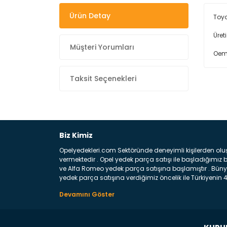
Ürün Detay
Toyo
Üret
Müşteri Yorumları
Oem
Taksit Seçenekleri
Biz Kimiz
Opelyedekleri.com Sektöründe deneyimli kişilerden olu
vermektedir . Opel yedek parça satışı ile başladığımı
ve Alfa Romeo yedek parça satışına başlamıştır . Bünye
yedek parça satışına verdiğimiz öncelik ile Türkiyenin 4 
Satıyoruz ? Bu sorunun çok açık bir cevabı var yedek p
belirttiğimiz parçalar sizlere fikir sağlayacaktır. Ön
Aracınızın ön ve arka teker kısmını kapsayan metal sa
motor koruma amacı ile yapılmış olan sac kaporta aks
üretilmiş disk ile teması sayesinde durmayı sağlayan 