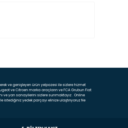
ın!
k ve genişleyen ürün yelpazesi ile sizlere hizmet
eugeot ve Citroen marka araçların ve FCA Grubun Fiat
ı ve yan sanayilerini sizlere sunmaktayız . Online
e istediğiniz yedek parçayı elinize ulaştırıyoruz Ne
 gelebilir ancak bunları biraz toparlarsak aşağıda
ılmış olan kaporta aksam parçasıdır. Çamurluk :
 parçasıdır. Kaput : Aracınızın ön kısmında bulunan
rçasıdır. Fren Balatası : Aracımızı durdurmak için
frenleme ana elemanıdır . Hangi Araçlara Yedek Parça