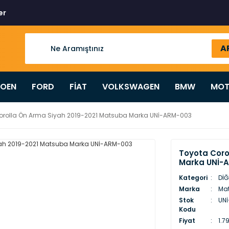
er
A
ROEN
FORD
FİAT
VOLKSWAGEN
BMW
MOT
orolla Ön Arma Siyah 2019-2021 Matsuba Marka UNİ-ARM-003
Toyota Coro
Marka UNİ-
Kategori
DİĞ
Marka
Ma
Stok
UN
Kodu
Fiyat
1.7