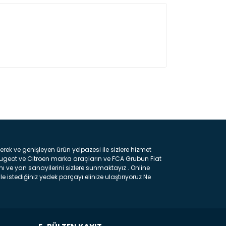
ın!
k ve genişleyen ürün yelpazesi ile sizlere hizmet
eugeot ve Citroen marka araçların ve FCA Grubun Fiat
ı ve yan sanayilerini sizlere sunmaktayız . Online
e istediğiniz yedek parçayı elinize ulaştırıyoruz Ne
 gelebilir ancak bunları biraz toparlarsak aşağıda
ılmış olan kaporta aksam parçasıdır. Çamurluk :
 parçasıdır. Kaput : Aracınızın ön kısmında bulunan
rçasıdır. Fren Balatası : Aracımızı durdurmak için
frenleme ana elemanıdır . Hangi Araçlara Yedek Parça