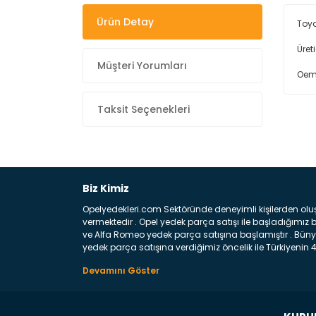
Ürün Detay
Toyo
Üret
Müşteri Yorumları
Oem
Taksit Seçenekleri
Biz Kimiz
Opelyedekleri.com Sektöründe deneyimli kişilerden olu
vermektedir . Opel yedek parça satışı ile başladığımı
ve Alfa Romeo yedek parça satışına başlamıştır . Bünye
yedek parça satışına verdiğimiz öncelik ile Türkiyenin 4 
Satıyoruz ? Bu sorunun çok açık bir cevabı var yedek p
belirttiğimiz parçalar sizlere fikir sağlayacaktır. Ön
Aracınızın ön ve arka teker kısmını kapsayan metal sa
motor koruma amacı ile yapılmış olan sac kaporta aks
üretilmiş disk ile teması sayesinde durmayı sağlayan 