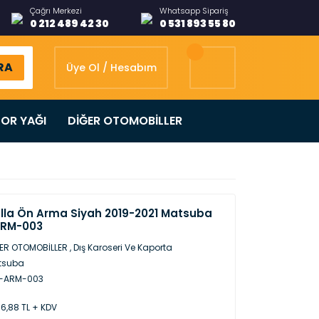
Çağrı Merkezi
Whatsapp Sipariş
0 212 489 42 30
0 531 893 55 80
RA
Üye Ol / Hesabım
OR YAĞI
DİĞER OTOMOBİLLER
lla Ön Arma Siyah 2019-2021 Matsuba
ARM-003
ER OTOMOBİLLER
,
Dış Karoseri Ve Kaporta
tsuba
İ-ARM-003
96,88 TL + KDV