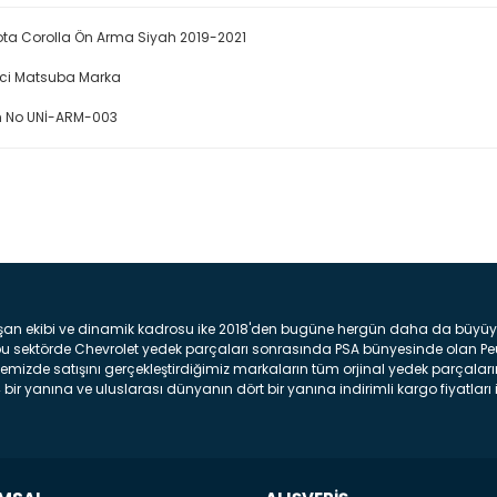
ta Corolla Ön Arma Siyah 2019-2021
ici Matsuba Marka
 No UNİ-ARM-003
Bu ürüne ilk yorumu siz yap
Yorum Yaz
şan ekibi ve dinamik kadrosu ike 2018'den bugüne hergün daha da büyüyere
z bu sektörde Chevrolet yedek parçaları sonrasında PSA bünyesinde olan P
mizde satışını gerçekleştirdiğimiz markaların tüm orjinal yedek parçaların
bir yanına ve uluslarası dünyanın dört bir yanına indirimli kargo fiyatları il
arça ve bakım seti satıyoruz. Yedek parça denince akıllara binlerce parça
 Tampon : Aracınızın ön kısmında bulunan plastik darbe emici amacı ile yap
c veya plsatikten yapılma olan tekerlek çamurluk kısmıdır. Kaporta aksam
am parçasıdır. Far : Aracımızın aydınlatma amacı ile kullanılan aksam pa
aksam parçadır . Fren Diski : Aracımızın ön ve arka tekerlerinde bulunan 