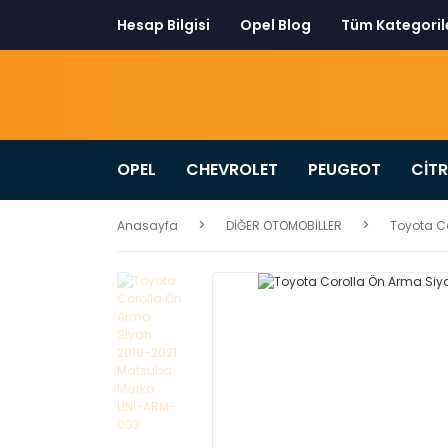
Hesap Bilgisi
Opel Blog
Tüm Kategoril
OPEL
CHEVROLET
PEUGEOT
CİT
Anasayfa
DİĞER OTOMOBİLLER
Toyota C