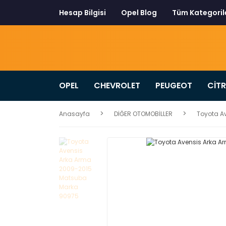
Hesap Bilgisi
Opel Blog
Tüm Kategoril
OPEL
CHEVROLET
PEUGEOT
CİT
Anasayfa
DİĞER OTOMOBİLLER
Toyota A