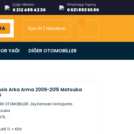
Çağrı Merkezi
Whatsapp Sipariş
0 212 489 42 30
0 531 893 55 80
RA
Üye Ol / Hesabım
OR YAĞI
DİĞER OTOMOBİLLER
sis Arka Arma 2009-2015 Matsuba
5
ER OTOMOBİLLER
,
Dış Karoseri Ve Kaporta
tsuba
75. . .
,48 TL + KDV