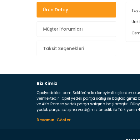
Ürün Detay
Toyo
Üret
Müşteri Yorumları
Oem
Taksit Seçenekleri
Biz Kimiz
Opelyedekleri.com Sektöründe deneyimli kişilerden olu
vermektedir . Opel yedek parça satışı ile başladığımı
ve Alfa Romeo yedek parça satışına başlamıştır . Bünye
yedek parça satışına verdiğimiz öncelik ile Türkiyenin 4 
Satıyoruz ? Bu sorunun çok açık bir cevabı var yedek p
belirttiğimiz parçalar sizlere fikir sağlayacaktır. Ön
Aracınızın ön ve arka teker kısmını kapsayan metal sa
motor koruma amacı ile yapılmış olan sac kaporta aks
üretilmiş disk ile teması sayesinde durmayı sağlayan 