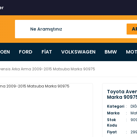
er
A
ROEN
FORD
FİAT
VOLKSWAGEN
BMW
MOT
vensis Arka Arma 2009-2015 Matsuba Marka 90975
Toyota Aven
Marka 9097
Kategori
DİĞ
Marka
Ma
Stok
909
Kodu
Fiyat
299