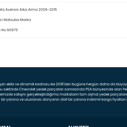
ta Avensis Arka Arma 2009-2015
ici Matsuba Marka
 No 90975
Bu ürüne ilk yorumu siz yap
Yorum Yaz
şan ekibi ve dinamik kadrosu ike 2018'den bugüne hergün daha da büyüyere
z bu sektörde Chevrolet yedek parçaları sonrasında PSA bünyesinde olan P
mizde satışını gerçekleştirdiğimiz markaların tüm orjinal yedek parçaların
bir yanına ve uluslarası dünyanın dört bir yanına indirimli kargo fiyatları il
arça ve bakım seti satıyoruz. Yedek parça denince akıllara binlerce parça
 Tampon : Aracınızın ön kısmında bulunan plastik darbe emici amacı ile yap
c veya plsatikten yapılma olan tekerlek çamurluk kısmıdır. Kaporta aksam
am parçasıdır. Far : Aracımızın aydınlatma amacı ile kullanılan aksam pa
aksam parçadır . Fren Diski : Aracımızın ön ve arka tekerlerinde bulunan 