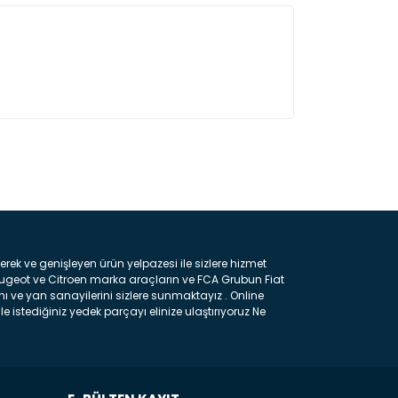
ın!
k ve genişleyen ürün yelpazesi ile sizlere hizmet
eugeot ve Citroen marka araçların ve FCA Grubun Fiat
ı ve yan sanayilerini sizlere sunmaktayız . Online
e istediğiniz yedek parçayı elinize ulaştırıyoruz Ne
 gelebilir ancak bunları biraz toparlarsak aşağıda
ılmış olan kaporta aksam parçasıdır. Çamurluk :
 parçasıdır. Kaput : Aracınızın ön kısmında bulunan
rçasıdır. Fren Balatası : Aracımızı durdurmak için
frenleme ana elemanıdır . Hangi Araçlara Yedek Parça