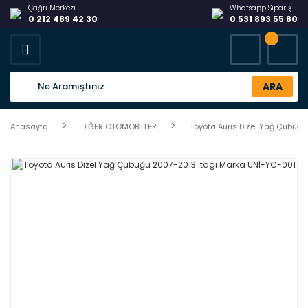
Çağrı Merkezi
Whatsapp Sipariş
0 212 489 42 30
0 531 893 55 80
ARA
Anasayfa
DİĞER OTOMOBİLLER
Toyota Auris Dizel Yağ Çubuğ