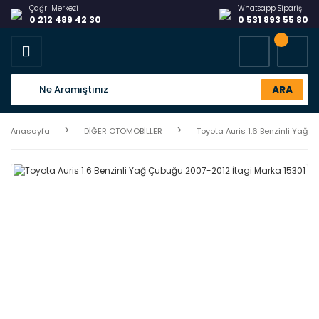
Çağrı Merkezi
Whatsapp Sipariş
0 212 489 42 30
0 531 893 55 80
ARA
Anasayfa
DİĞER OTOMOBİLLER
Toyota Auris 1.6 Benzinli Yağ